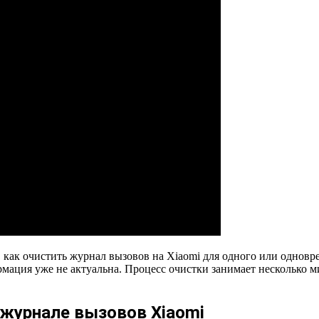
как очистить журнал вызовов на Xiaomi для одного или одновре
рмация уже не актуальна. Процесс очистки занимает несколько м
 журнале вызовов Xiaomi