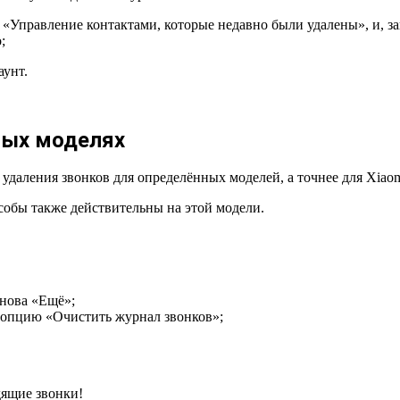
у «Управление контактами, которые недавно были удалены», и, з
;
аунт.
ных моделях
удаления звонков для определённых моделей, а точнее для Xiaom
собы также действительны на этой модели.
снова «Ещё»;
 опцию «Очистить журнал звонков»;
дящие звонки!