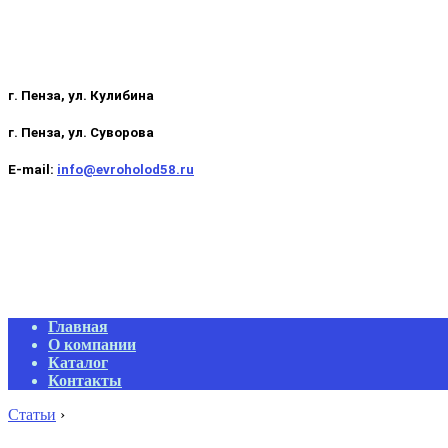
г. Пенза, ул. Кулибина
г. Пенза, ул. Суворова
E-mail:
info@evroholod58.ru
Primary
Главная
Navigation
О компании
Menu
Каталог
Контакты
Статьи
›