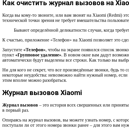
Как очистить журнал вызовов на Xiao
Когда вы кому-то звоните, или вам звонят на Xiaomi (Redmi) эт
технической точки зрения не требует вмешательства пользовате
Бывают определённой деликатности случаи, когда требует
К счастью, приложение «Телефон» на Xiaomi позволяет это сдел
Запустите
«Телефон»
, чтобы на экране появился список звонк
пункт
«Групповое удаление»
. В новом окне вам дадут возможн
автоматически будут выделены все строки. Как только вы выб
Ни для кого не секрет, что все произведённые звонки, будь то
некоторые неудобства: невозможно найти нужный номер, если и
этим вполне можно разобраться.
Журнал вызовов Xiaomi
Журнал вызовов
– это история всех свершенных или принятых
в первый раз.
Опираясь на журнал вызовов, вы можете узнать номер, с которог
поступали ли от этого номера звонки ранее – для этого вам ну