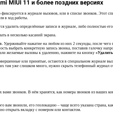
mi MIUI 11 и более поздних версиях
о фиксируется в журнале вызовов, или в списке звонков. Этот сп
ля в ход работы.
ся удалить определённые записи в журнале, либо полностью его
ать в несколько касаний экрана.
ов. Удерживайте нажатие на любом из них 2 секунды, после чего
ость выбрать конкретную запись звонка, поставив галочку напро
рали желаемые вызовы к удалению, нажмите на кнопку
«Удалить
 совершенные или принятые, остаются в специальном журнале выз
х там уже слишком много, нужно скрыть телефонный журнал от по
 вами звонков. В нём хранятся, как номера звонков из ваших ко
о вам звонили, его геолокацию – чаще всего указана страна, как
жно открыть вкладку с номером или контактом.