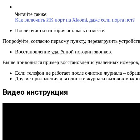
Читайте также:
Как включить ИК порт на Xiaomi, даже если порта нет?
После очистки история осталась на месте.
Попробуйте, согласно первому пункту, перезагрузить устройст
Восстановление удалённой истории звонков.
Выше приводился пример восстановления удаленных номеров, но
Если телефон не работает после очистки журнала – обращ
Другие приложения для очистки журнала вызовов можно н
Видео инструкция