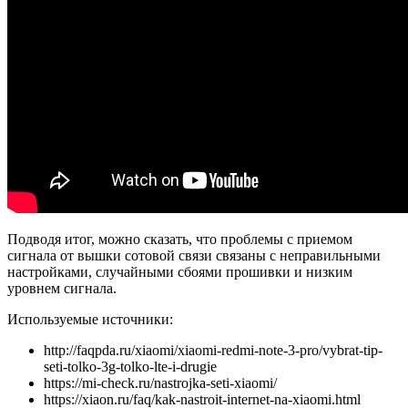
Подводя итог, можно сказать, что проблемы с приемом
сигнала от вышки сотовой связи связаны с неправильными
настройками, случайными сбоями прошивки и низким
уровнем сигнала.
Используемые источники:
http://faqpda.ru/xiaomi/xiaomi-redmi-note-3-pro/vybrat-tip-
seti-tolko-3g-tolko-lte-i-drugie
https://mi-check.ru/nastrojka-seti-xiaomi/
https://xiaon.ru/faq/kak-nastroit-internet-na-xiaomi.html