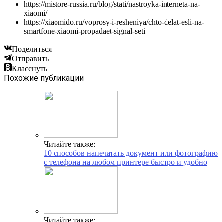
https://mistore-russia.ru/blog/stati/nastroyka-interneta-na-
xiaomi/
https://xiaomido.ru/voprosy-i-resheniya/chto-delat-esli-na-
smartfone-xiaomi-propadaet-signal-seti
Поделиться
Отправить
Класснуть
Похожие публикации
Читайте также:
10 способов напечатать документ или фотографию
с телефона на любом принтере быстро и удобно
Читайте также: