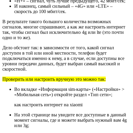
«H+» – сигнал, чуть лучше предыдущего, 42 мбит/сек;
И наконец, самый сильный – «4G» или «LTE» –
скорость до 100 мбит/сек.
В результате такого большого количества возможных
сигналов, многие спрашивают, а как же настроить интернет
так, чтобы сигнал был исключительно 4g или lte (это почти
одно и то же).
Дело обстоит так: в зависимости от того, какой сигнал
доступен в той или иной местности, телефон будет
подключаться именно к нему, а в случае, если доступны все
уровни передачи данных, будет выбран самый высокий и
скоростной.
Проверить или настроить вручную это можно так:
Во вкладке «Информация sim-карты» («Настройки» >
«Мобильная сеть») откройте раздел «Тип сети»;
как настроить интернет на xiaomi
На этой странице вы увидите все доступные в данный
момент сигналы, где и можете выбрать нужный вам 4g
или 3g;