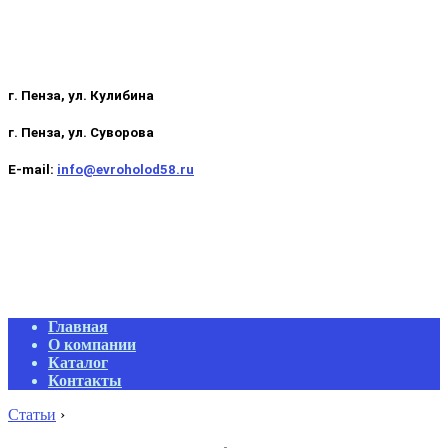
г. Пенза, ул. Кулибина
г. Пенза, ул. Суворова
E-mail:
info@evroholod58.ru
Primary
Главная
Navigation
О компании
Menu
Каталог
Контакты
Статьи
›