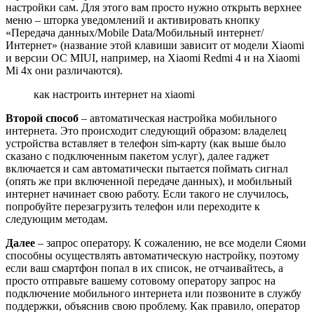
настройки сам. Для этого вам просто нужно открыть верхнее
меню – шторка уведомлений и активировать кнопку
«Передача данных/Mobile Data/Мобильный интернет/
Интернет» (название этой клавиши зависит от модели Xiaomi
и версии ОС MIUI, например, на Xiaomi Redmi 4 и на Xiaomi
Mi 4x они различаются).
как настроить интернет на xiaomi
Второй способ
– автоматическая настройка мобильного
интернета. Это происходит следующий образом: владелец
устройства вставляет в телефон sim-карту (как выше было
сказано с подключенным пакетом услуг), далее гаджет
включается и сам автоматически пытается поймать сигнал
(опять же при включенной передаче данных), и мобильный
интернет начинает свою работу. Если такого не случилось,
попробуйте перезагрузить телефон или переходите к
следующим методам.
Далее
– запрос оператору. К сожалению, не все модели Сяоми
способны осуществлять автоматическую настройку, поэтому
если ваш смартфон попал в их список, не отчаивайтесь, а
просто отправьте вашему сотовому оператору запрос на
подключение мобильного интернета или позвоните в службу
поддержки, объяснив свою проблему. Как правило, оператор