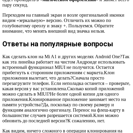
пару секунд.
Переходим на главный экран и возле оригинальной иконки
видим «зеркальную» версию. Отличить их можно по
голубоватому ореолу и знаку +. Пользуемся. Обратите
внимание, что менять внешний вид значка нельзя.
Ответы на популярные вопросы
Как сделать клон на Mi A1 и других моделях Android One?Так
как эта линейка работает на чистом Андроиде использовать
встроенный функционал MIUI не получится. Остается
прибегнуть к сторонним приложениям с маркета.Клон
приложения вылетает, что делать?Сначала просто
перезагрузите телефон. Если неполадка останется – проверьте,
какая версия у вас установлена.Сколько копий приложений
можно сделать в MIUI?Не более одной копии для одного
приложения.Клонированное приложение занимает место на
памяти устройства?Да, поскольку по своему размеру и
функциям аналогично оригиналу. Перенос на флеш-карту в
большинстве случаев разрешается системой.Клон можно
обновить до последней версии?К сожалению, нет.
Как видим, ничего сложного в операции клонирования на