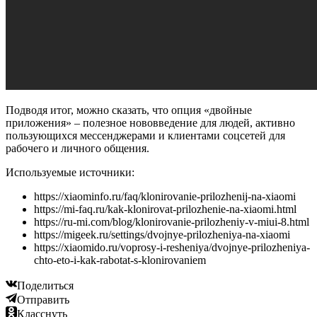
Подводя итог, можно сказать, что опция «двойные
приложения» – полезное нововведение для людей, активно
пользующихся мессенджерами и клиентами соцсетей для
рабочего и личного общения.
Используемые источники:
https://xiaominfo.ru/faq/klonirovanie-prilozhenij-na-xiaomi
https://mi-faq.ru/kak-klonirovat-prilozhenie-na-xiaomi.html
https://ru-mi.com/blog/klonirovanie-prilozheniy-v-miui-8.html
https://migeek.ru/settings/dvojnye-prilozheniya-na-xiaomi
https://xiaomido.ru/voprosy-i-resheniya/dvojnye-prilozheniya-
chto-eto-i-kak-rabotat-s-klonirovaniem
Поделиться
Отправить
Класснуть