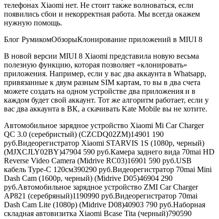
телефонах Xiaomi нет. Не стоит также волноваться, если
появились сбои и некорректная работа. Мы всегда окажем
нужную помощь.
Блог Румиком
Обзоры
Клонирование приложений в MIUI 8
В новой версии MIUI 8 Xiaomi представила новую весьма
полезную функцию, которая позволяет «клонировать»
приложения. Например, если у вас два аккаунта в Whatsapp,
привязанные к двум разным SIM картам, то вы в два счета
можете создать на одном устройстве два приложения и в
каждом будет свой аккаунт. Тот же алгоритм работает, если у
вас два аккаунта в ВК, а скачивать Kate Mobile вы не хотите.
Автомобильное зарядное устройство Xiaomi Mi Car Charger
QC 3.0 (серебристый) (CZCDQ02ZM)
1490
1 190
руб.
Видеорегистратор Xiaomi STARVIS 1S (1080p, черный)
(MJXCJLY02BY)
4790
4 590
руб.
Камера заднего вида 70mai HD
Reverse Video Camera (Midrive RC03)
1690
1 590
руб.
USB
кабель Type-C 120см
390
290
руб.
Видеорегистратор 70mai Mini
Dash Cam (1600p, черный) (Midrive D05)
4690
4 290
руб.
Автомобильное зарядное устройство ZMI Car Charger
AP821 (серебряный)
1190
990
руб.
Видеорегистратор 70mai
Dash Cam Lite (1080p) (Midrive D08)
4090
3 790
руб.
Наборная
складная автовизитка Xiaomi Bcase Tita (черный)
790
590