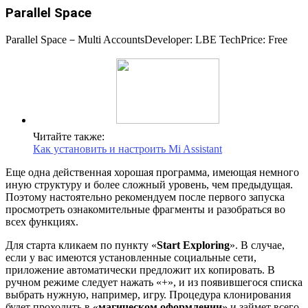
Parallel Space
Parallel Space－Multi Accounts
Developer:
LBE Tech
Price:
Free
Читайте также:
Как установить и настроить Mi Assistant
Еще одна действенная хорошая программа, имеющая немного
иную структуру и более сложный уровень, чем предыдущая.
Поэтому настоятельно рекомендуем после первого запуска
просмотреть ознакомительные фрагменты и разобраться во
всех функциях.
Для старта кликаем по пункту «
Start Exploring
». В случае,
если у вас имеются установленные социальные сети,
приложение автоматически предложит их копировать. В
ручном режиме следует нажать «+», и из появившегося списка
выбрать нужную, например, игру. Процедура клонирования
будет проходить в «
магическом оформлении
» и займет всего