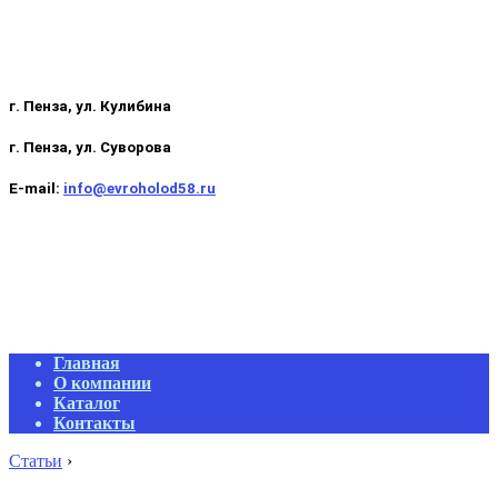
г. Пенза, ул. Кулибина
г. Пенза, ул. Суворова
E-mail:
info@evroholod58.ru
Primary
Главная
Navigation
О компании
Menu
Каталог
Контакты
Статьи
›