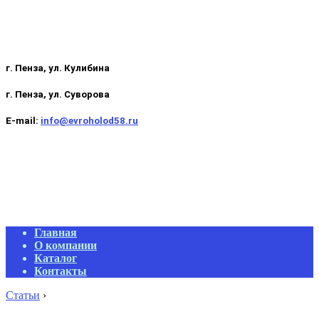
г. Пенза, ул. Кулибина
г. Пенза, ул. Суворова
E-mail:
info@evroholod58.ru
Primary
Главная
Navigation
О компании
Menu
Каталог
Контакты
Статьи
›