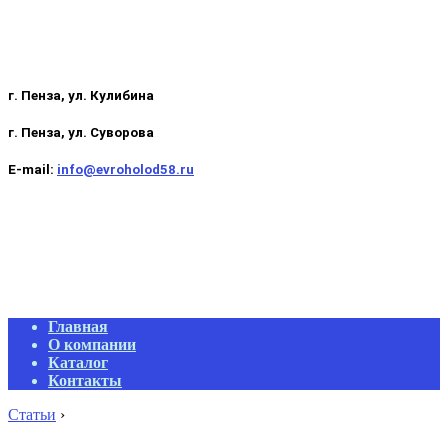
г. Пенза, ул. Кулибина
г. Пенза, ул. Суворова
E-mail:
info@evroholod58.ru
Primary
Главная
Navigation
О компании
Menu
Каталог
Контакты
Статьи
›