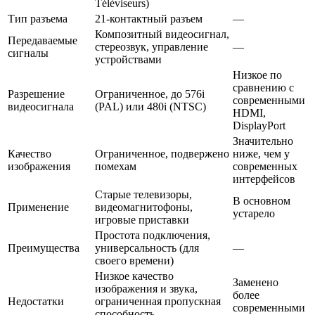
Téléviseurs)
Тип разъема
21-контактный разъем
—
Композитный видеосигнал,
Передаваемые
стереозвук, управление
—
сигналы
устройствами
Низкое по
сравнению с
Разрешение
Ограниченное, до 576i
современными
видеосигнала
(PAL) или 480i (NTSC)
HDMI,
DisplayPort
Значительно
Качество
Ограниченное, подвержено
ниже, чем у
изображения
помехам
современных
интерфейсов
Старые телевизоры,
В основном
Применение
видеомагнитофоны,
устарело
игровые приставки
Простота подключения,
Преимущества
универсальность (для
—
своего времени)
Низкое качество
Заменено
изображения и звука,
более
Недостатки
ограниченная пропускная
современными
способность,