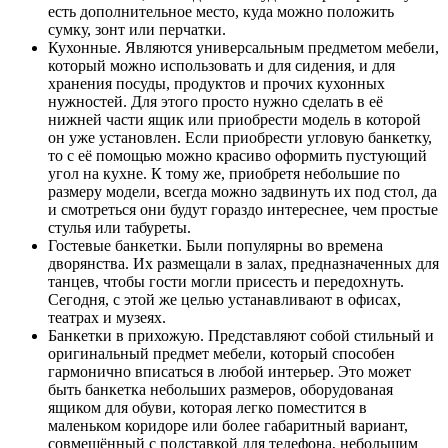
есть дополнительное место, куда можно положить
сумку, зонт или перчатки.
Кухонные. Являются универсальным предметом мебели,
который можно использовать и для сидения, и для
хранения посуды, продуктов и прочих кухонных
нужностей. Для этого просто нужно сделать в её
нижней части ящик или приобрести модель в которой
он уже установлен. Если приобрести угловую банкетку,
то с её помощью можно красиво оформить пустующий
угол на кухне. К тому же, приобретя небольшие по
размеру модели, всегда можно задвинуть их под стол, да
и смотреться они будут гораздо интереснее, чем простые
стулья или табуреты.
Гостевые банкетки. Были популярны во времена
дворянства. Их размещали в залах, предназначенных для
танцев, чтобы гости могли присесть и передохнуть.
Сегодня, с этой же целью устанавливают в офисах,
театрах и музеях.
Банкетки в прихожую. Представляют собой стильный и
оригинальный предмет мебели, который способен
гармонично вписаться в любой интерьер. Это может
быть банкетка небольших размеров, оборудованая
ящиком для обуви, которая легко поместится в
маленьком коридоре или более габаритный вариант,
совмещённый с подставкой для телефона, небольшим