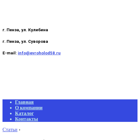
г. Пенза, ул. Кулибина
г. Пенза, ул. Суворова
E-mail:
info@evroholod58.ru
Primary
Главная
Navigation
О компании
Menu
Каталог
Контакты
Статьи
›