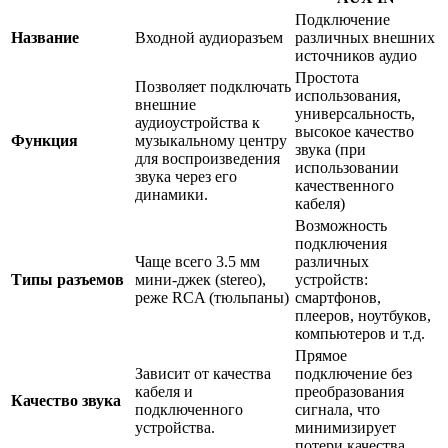
Подключение
Название
Входной аудиоразъем
различных внешних
источников аудио
Простота
Позволяет подключать
использования,
внешние
универсальность,
аудиоустройства к
высокое качество
Функция
музыкальному центру
звука (при
для воспроизведения
использовании
звука через его
качественного
динамики.
кабеля)
Возможность
подключения
Чаще всего 3.5 мм
различных
Типы разъемов
мини-джек (stereo),
устройств:
реже RCA (тюльпаны)
смартфонов,
плееров, ноутбуков,
компьютеров и т.д.
Прямое
Зависит от качества
подключение без
кабеля и
преобразования
Качество звука
подключенного
сигнала, что
устройства.
минимизирует
потери качества.