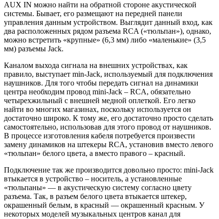
AUX IN можно найти на обратной стороне акустической
системы. Бывает, его размещают на передней панели
управления данным устройством. Выглядит данный вход, как
два расположенных рядом разъема RCA («тюльпан»), однако,
можно встретить «крупные» (6,3 мм) либо «маленькие» (3,5
мм) разъемы Jack.
Каналом выхода сигнала на внешних устройствах, как
правило, выступает min-Jack, используемый для подключения
наушников. Для того чтобы передать сигнал на динамики
центра необходим провод mini-Jack – RCA, обязательно
четырехжильный с внешней медной оплеткой. Его легко
найти во многих магазинах, поскольку используется он
достаточно широко. К тому же, его достаточно просто сделать
самостоятельно, использовав для этого провод от наушников.
В процессе изготовления кабеля потребуется произвести
замену динамиков на штекеры RCA, установив вместо левого
«тюльпан» белого цвета, а вместо правого – красный.
Подключение так же производится довольно просто: mini-Jack
втыкается в устройство – носитель, а установленные
«тюльпаны» — в акустическую систему согласно цвету
разъема. Так, в разъем белого цвета втыкается штекер,
окрашенный белым, в красный — окрашенный красным. У
некоторых моделей музыкальных центров канал для