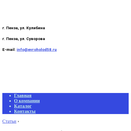
г. Пенза, ул. Кулибина
г. Пенза, ул. Суворова
E-mail:
info@evroholod58.ru
Primary
Главная
Navigation
О компании
Menu
Каталог
Контакты
Статьи
›