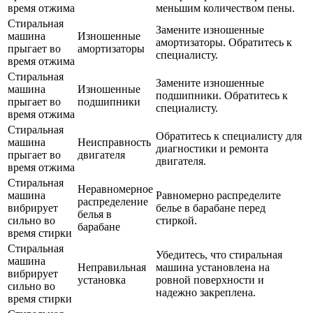
время отжима
меньшим количеством пены.
Стиральная
Замените изношенные
машина
Изношенные
амортизаторы. Обратитесь к
прыгает во
амортизаторы
специалисту.
время отжима
Стиральная
Замените изношенные
машина
Изношенные
подшипники. Обратитесь к
прыгает во
подшипники
специалисту.
время отжима
Стиральная
Обратитесь к специалисту для
машина
Неисправность
диагностики и ремонта
прыгает во
двигателя
двигателя.
время отжима
Стиральная
Неравномерное
машина
Равномерно распределите
распределение
вибрирует
белье в барабане перед
белья в
сильно во
стиркой.
барабане
время стирки
Стиральная
Убедитесь, что стиральная
машина
Неправильная
машина установлена на
вибрирует
установка
ровной поверхности и
сильно во
надежно закреплена.
время стирки