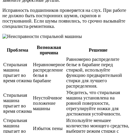
замените дефектные детали.
Исправность подшипников проверяется на слух. При работе
не должно быть посторонних шумов, скрипов и
постукиваний. Если шумы появились, то срочно вызывайте
специалиста-ремонтника.
Возможная
Проблема
Решение
причина
Равномерно распределите
Стиральная
Неравномерное
белье в барабане перед
машина
распределение
стиркой, используйте
прыгает во
белья в
функцию предварительной
время отжима
барабане
стирки для лучшего
распределения.
Убедитесь, что стиральная
Стиральная
Неустойчивое
машина установлена на
машина
положение
ровной поверхности,
прыгает во
машины
отрегулируйте ножки для
время отжима
достижения устойчивости.
Стиральная
Используйте меньшее
машина
количество моющего средства,
Избыток пены
прыгает во
выберите режим стирки с