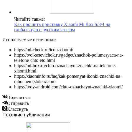
Читайте также:
Как прошить приставку Xiaomi Mi Box S/3/4 на
глобальную с русским языком
Используемые источники:
https://mi-check.ru/icon-xiaomi/
https://tvoi-setevichok.ru/gadget/znachok-polumesyaca-na-
telefone-chto-eto.html
https://mi-box.ru/chto-oznachayut-znachki-na-telefone-
xiaomi.html
https://xiaominfo.ru/faq/kak-pomenyat-ikonki-znachki-na-
rabochem-stole-xiaomi
https://tvoy-android.com/chto-oznachayut-znachki-xiaomi/
Поделиться
Отправить
Класснуть
Похожие публикации