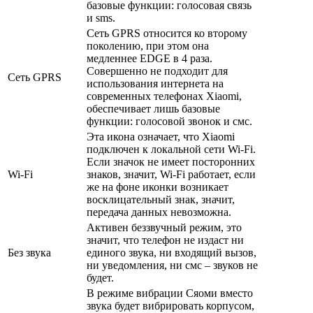
базовые функции: голосовая связь
и sms.
Сеть GPRS относится ко второму
поколению, при этом она
медленнее EDGE в 4 раза.
Совершенно не подходит для
Сеть GPRS
использования интернета на
современных телефонах Xiaomi,
обеспечивает лишь базовые
функции: голосовой звонок и смс.
Эта икона означает, что Xiaomi
подключен к локальной сети Wi-Fi.
Если значок не имеет посторонних
Wi-Fi
знаков, значит, Wi-Fi работает, если
же на фоне иконки возникает
восклицательный знак, значит,
передача данных невозможна.
Активен беззвучный режим, это
значит, что телефон не издаст ни
Без звука
единого звука, ни входящий вызов,
ни уведомления, ни смс – звуков не
будет.
В режиме вибрации Сяоми вместо
звука будет вибрировать корпусом,