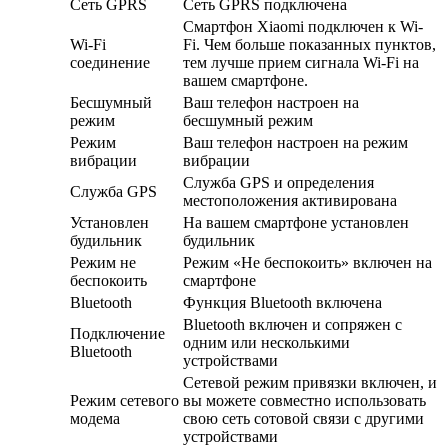
Сеть GPRS
Сеть GPRS подключена
Смартфон Xiaomi подключен к Wi-
Wi-Fi
Fi. Чем больше показанных пунктов,
соединение
тем лучше прием сигнала Wi-Fi на
вашем смартфоне.
Бесшумный
Ваш телефон настроен на
режим
бесшумный режим
Режим
Ваш телефон настроен на режим
вибрации
вибрации
Служба GPS и определения
Служба GPS
местоположения активирована
Установлен
На вашем смартфоне установлен
будильник
будильник
Режим не
Режим «Не беспокоить» включен на
беспокоить
смартфоне
Bluetooth
Функция Bluetooth включена
Bluetooth включен и сопряжен с
Подключение
одним или несколькими
Bluetooth
устройствами
Сетевой режим привязки включен, и
Режим сетевого
вы можете совместно использовать
модема
свою сеть сотовой связи с другими
устройствами