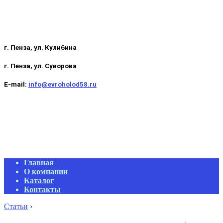
г. Пенза, ул. Кулибина
г. Пенза, ул. Суворова
E-mail:
info@evroholod58.ru
Primary
Главная
Navigation
О компании
Menu
Каталог
Контакты
Статьи
›