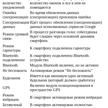
количество
количество иконок и все в нем не
уведомлений
помещаются
Ошибка
Во время обновления данных
синхронизации
(синхронизации) произошла ошибка
Синхронизация
Идет процесс обновления (синхронизации)
данных
данных всевозможных сервисов Google
В процессе разговора голос собеседника
Режим громкой
будет слышен через основной динамик
связи
смартфона
Режим
К смартфону подключена гарнитура
гарнитуры
Bluetooth-
К смартфону подключено Bluetooth-
подключение
устройство
Bluetooth
Модуль Bluetooth включен, но не активен
Не беспокоить
Активирован режим “Не беспокоить”
Имеется как минимум один активный
Будильник
будильник (который должен сработать)
Включен модуль позиционирования в
GPS
пространстве GPS
Режим
В смартфоне активирован режим вибрации
вибрации
Беззвучный
В смартфоне активирован полностью