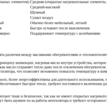
ельных элементов)
Средняя (открытые нагревательные элементы,
Средний-высокий
Шумный
Сушит воздух
ый
Обычно более мобильный, легкий
я
Быстро остывает после выключения
омерно
Поддерживает температуру с колебаниями
ять различия между масляными обогревателями и тепловентилят
ринципу конвекции, нагревая масло внутри устройства, которое
 как масло сохраняет тепло даже после отключения обогревателя.
илятора, что позволяет мгновенно повысить температуру в комн
вило, более энергоэффективны для длительного использования, т
обеспечивают быстрое тепло, требуют постоянного включения дл
отают тише и безопаснее, так как не имеют открытых нагревател
ут быть шумнее из-за работы вентилятора и требуют осторожност