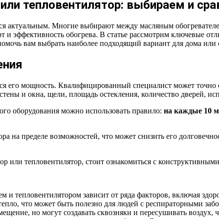
или тепловентилятор: выбираем и ср
ся актуальным. Многие выбирают между масляным обогревателе
т и эффективность обогрева. В статье рассмотрим ключевые от
помочь вам выбрать наиболее подходящий вариант для дома или 
ения
ся его мощность. Квалифицированный специалист может точно 
стены и окна, щели, площадь остекления, количество дверей, ис
ного оборудования можно использовать правило:
на каждые 10 м
ора на пределе возможностей, что может снизить его долговечно
ор или тепловентилятор, стоит ознакомиться с конструктивным
м и тепловентилятором зависит от ряда факторов, включая здоро
тепло, что может быть полезно для людей с респираторными забо
ещение, но могут создавать сквозняки и пересушивать воздух, ч