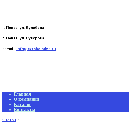
г. Пенза, ул. Кулибина
г. Пенза, ул. Суворова
E-mail:
info@evroholod58.ru
Primary
Главная
Navigation
О компании
Menu
Каталог
Контакты
Статьи
›