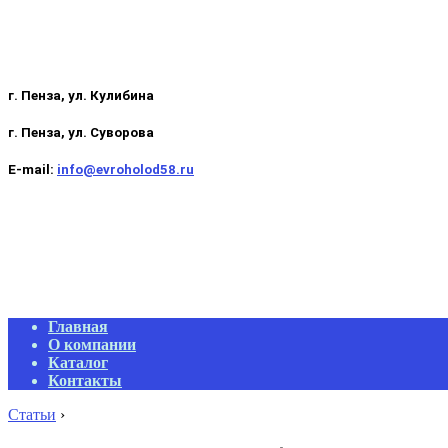
г. Пенза, ул. Кулибина
г. Пенза, ул. Суворова
E-mail:
info@evroholod58.ru
Primary
Главная
Navigation
О компании
Menu
Каталог
Контакты
Статьи
›