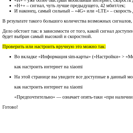
«H» – уже более быстрый мобильный интернет, скорость д
«H+» – сигнал, чуть лучше предыдущего, 42 мбит/сек;
И наконец, самый сильный – «4G» или «LTE» – скорость д
В результате такого большого количества возможных сигналов, 
Дело обстоит так: в зависимости от того, какой сигнал доступе
будет выбран самый высокий и скоростной.
Проверить или настроить вручную это можно так:
Во вкладке «Информация sim-карты» («Настройки» > «Моб
как настроить интернет на xiaomi
На этой странице вы увидите все доступные в данный мо
как настроить интернет на xiaomi
«Предпочтительно» — означает опять-таки «при наличии»
Готово!