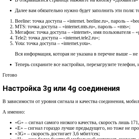
Далее вам обязательно нужно будет заполнить эти поля: 
Beeline: точка доступа – «internet. beeline.ru», пароль – «bee
MTS: точка доступа – «internet.mts.ru», пароль – «mts»;
Мегафон: точка доступа – «internet», имя пользователя – «g
Tele2: точка доступа – «internet.tele2.ru»;
Yota: точка доступа – «internet.yota».
Вся информация, которая не указана в перечне выше – не
Теперь сохраните все настройки, перезагрузите телефон,
Готово
Настройка 3g или 4g соединения
В зависимости от уровня сигнала и качества соединения, моби
А именно:
«G» – сигнал самого низкого качества, скорость лишь 171,
«E» – сигнал гораздо лучше предыдущего, но тоже не про
«3G» – скорость достигает 3,6 мбит/сек;