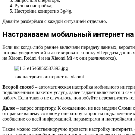
Запрос для оператора;
Ручная настройка;
Настройка конкретно 3g/4g.
Давайте разберёмся с каждой ситуацией отдельно.
Настраиваем мобильный интернет на 
Если вы когда-либо раннее включали передачу данных, вероятн
шторка уведомлений и активировать кнопку «Передача данных/
на Xiaomi Redmi 4 и на Xiaomi Mi 4x они различаются).
как настроить интернет на xiaomi
Второй способ
– автоматическая настройка мобильного интерне
подключенным пакетом услуг), далее гаджет включается и сам
работу. Если такого не случилось, попробуйте перезагрузить 
Далее
– запрос оператору. К сожалению, не все модели Сяоми 
отправьте вашему сотовому оператору запрос на подключение 
сообщение со всей информацией, параметрами и настройками ин
Также можно собственноручно провести настройку интернета – э
знать, какие настройки передачи данных установлены на вашем