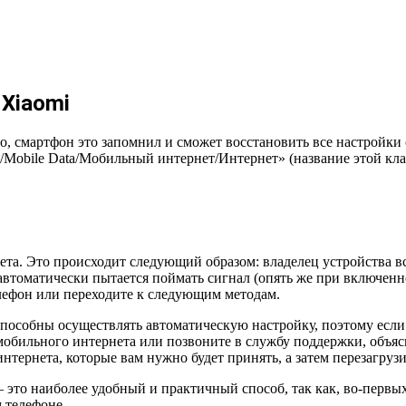
Xiaomi
о, смартфон это запомнил и сможет восстановить все настройки 
Mobile Data/Мобильный интернет/Интернет» (название этой кла
та. Это происходит следующий образом: владелец устройства вст
 автоматически пытается поймать сигнал (опять же при включен
телефон или переходите к следующим методам.
способны осуществлять автоматическую настройку, поэтому если 
мобильного интернета или позвоните в службу поддержки, объяс
тернета, которые вам нужно будет принять, а затем перезагрузи
то наиболее удобный и практичный способ, так как, во-первых, в
 телефоне.