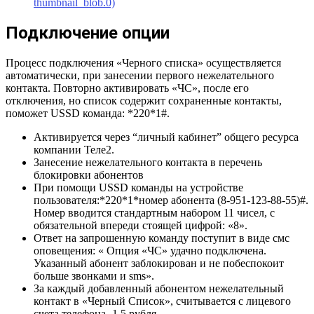
thumbnail_blob.0)
Подключение опции
Процесс подключения «Черного списка» осуществляется
автоматически, при занесении первого нежелательного
контакта. Повторно активировать «ЧС», после его
отключения, но список содержит сохраненные контакты,
поможет USSD команда: *220*1#.
Активируется через “личный кабинет” общего ресурса
компании Теле2.
Занесение нежелательного контакта в перечень
блокировки абонентов
При помощи USSD команды на устройстве
пользователя:*220*1*номер абонента (8-951-123-88-55)#.
Номер вводится стандартным набором 11 чисел, с
обязательной впереди стоящей цифрой: «8».
Ответ на запрошенную команду поступит в виде смс
оповещения: « Опция «ЧС» удачно подключена.
Указанный абонент заблокирован и не побеспокоит
больше звонками и sms».
За каждый добавленный абонентом нежелательный
контакт в «Черный Список», считывается с лицевого
счета телефона -1,5 рубля.