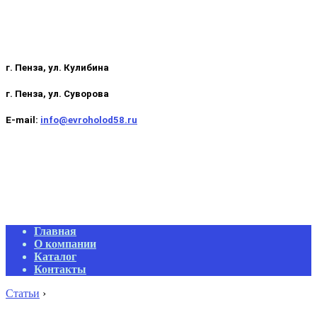
г. Пенза, ул. Кулибина
г. Пенза, ул. Суворова
E-mail:
info@evroholod58.ru
Primary
Главная
Navigation
О компании
Menu
Каталог
Контакты
Статьи
›