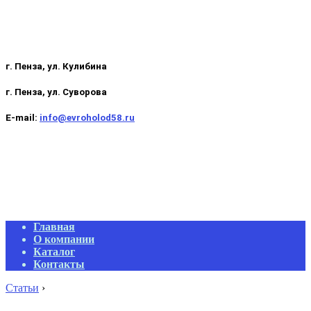
г. Пенза, ул. Кулибина
г. Пенза, ул. Суворова
E-mail:
info@evroholod58.ru
Primary
Главная
Navigation
О компании
Menu
Каталог
Контакты
Статьи
›