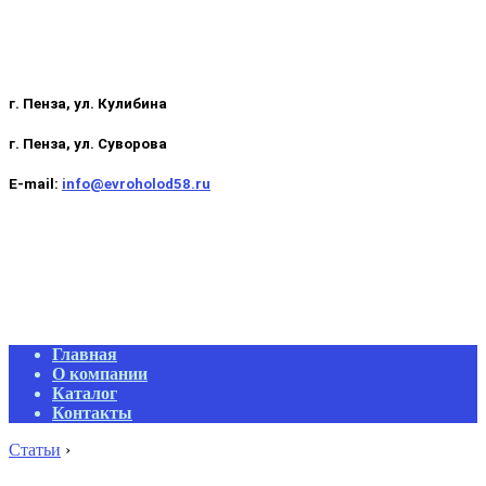
г. Пенза, ул. Кулибина
г. Пенза, ул. Суворова
E-mail:
info@evroholod58.ru
Primary
Главная
Navigation
О компании
Menu
Каталог
Контакты
Статьи
›