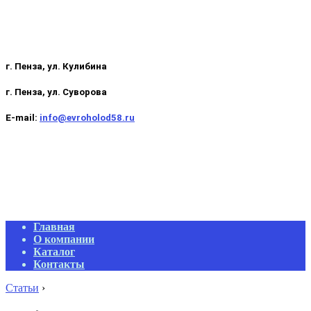
г. Пенза, ул. Кулибина
г. Пенза, ул. Суворова
E-mail:
info@evroholod58.ru
Primary
Главная
Navigation
О компании
Menu
Каталог
Контакты
Статьи
›