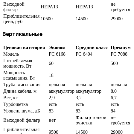
Выходной
не
HEPA13
HEPA13
фильтр
требуется
Приблизительная
10500
14500
29000
цена, руб
Вертикальные
Ценовая категория
Эконом
Средний класс
Премиум
Модель
FC 6168
FC 6404
FC 7088
Потребляемая
60
–
500
мощность, Вт
Мощность
18
–
–
всасывания, Вт
Труба всасывания
цельная
цельная
цельная
Длина кабеля, м
аккумулятор
аккумулятор
8,0
Вес, кг
2,9
3,2
6,7
Турбощетка
есть
есть
есть
Уровень шума, дБ
83
83
84
Фильтр тонкой
не
Выходной фильтр
нет
очистки
требуется
Приблизительная
9500
14500
29000