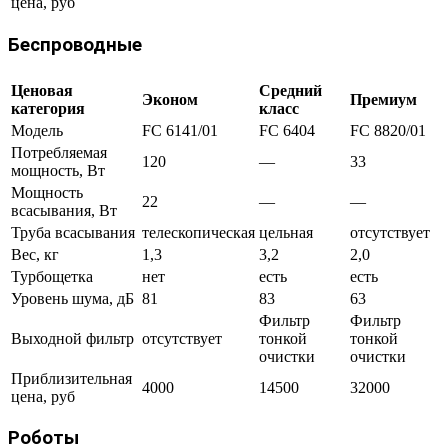
цена, руб
Беспроводные
Ценовая
Средний
Эконом
Премиум
категория
класс
Модель
FC 6141/01
FC 6404
FC 8820/01
Потребляемая
120
—
33
мощность, Вт
Мощность
22
—
—
всасывания, Вт
Труба всасывания
телескопическая
цельная
отсутствует
Вес, кг
1,3
3,2
2,0
Турбощетка
нет
есть
есть
Уровень шума, дБ
81
83
63
Фильтр
Фильтр
Выходной фильтр
отсутствует
тонкой
тонкой
очистки
очистки
Приблизительная
4000
14500
32000
цена, руб
Роботы