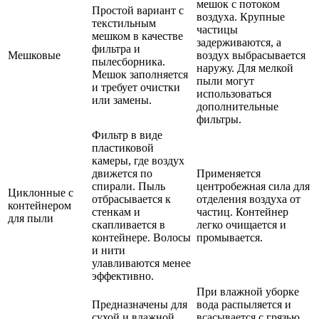
мешок с потоком
Простой вариант с
воздуха. Крупные
текстильным
частицы
мешком в качестве
задерживаются, а
фильтра и
Мешковые
воздух выбрасывается
пылесборника.
наружу. Для мелкой
Мешок заполняется
пыли могут
и требует очистки
использоваться
или замены.
дополнительные
фильтры.
Фильтр в виде
пластиковой
камеры, где воздух
движется по
Применяется
спирали. Пыль
центробежная сила для
Циклонные с
отбрасывается к
отделения воздуха от
контейнером
стенкам и
частиц. Контейнер
для пыли
скапливается в
легко очищается и
контейнере. Волосы
промывается.
и нити
улавливаются менее
эффективно.
При влажной уборке
Предназначены для
вода распыляется и
сухой и влажной
всасывается с грязью.