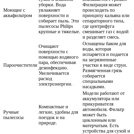
уборки. Вода
Фильтрация может
Моющие с
увлажняет
происходить по
аквафильтром
поверхности и
принципу кальяна или
собирает пыль. Эти
сепараторного типа,
пылесосы Philips
где центрифуга
крупные и тяжелые.
смешивает газ с водой
и разделяет смесь.
Оснащены баком для
Очищают
воды, которая
поверхности с
испаряется и подается
помощью водяного
на загрязненные
пара, обеспечивая
Пароочистители
участки в виде струи.
дезинфекцию.
Размягченная грязь
Увеличивается
собирается
расход
специальными
электроэнергии.
насадками.
Модели работают от
аккумулятора или
прикуривателя
Компактные и
автомобиля. Фильтр
Ручные
легкие, удобны для
может быть
пылесосы
поездок и на
циклонным или
природе.
матерчатым. Есть
устройства для сухой и