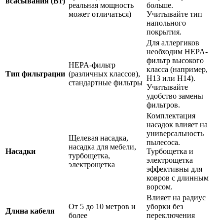
всасывания (Вт)
реальная мощность
больше.
может отличаться)
Учитывайте тип
напольного
покрытия.
Для аллергиков
необходим HEPA-
фильтр высокого
HEPA-фильтр
класса (например,
Тип фильтрации
(различных классов),
H13 или H14).
стандартные фильтры
Учитывайте
удобство замены
фильтров.
Комплектация
насадок влияет на
универсальность
Щелевая насадка,
пылесоса.
насадка для мебели,
Насадки
Турбощетка и
турбощетка,
электрощетка
электрощетка
эффективны для
ковров с длинным
ворсом.
Влияет на радиус
От 5 до 10 метров и
уборки без
Длина кабеля
более
переключения