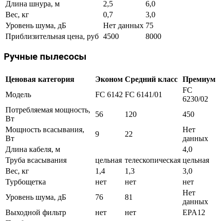
Длина шнура, м
2,5
6,0
Вес, кг
0,7
3,0
Уровень шума, дБ
Нет данных
75
Приблизительная цена, руб
4500
8000
Ручные пылесосы
Ценовая категория
Эконом
Средний класс
Премиум
FC
Модель
FC 6142
FC 6141/01
6230/02
Потребляемая мощность,
56
120
450
Вт
Мощность всасывания,
Нет
9
22
Вт
данных
Длина кабеля, м
4,0
Труба всасывания
цельная
телескопическая
цельная
Вес, кг
1,4
1,3
3,0
Турбощетка
нет
нет
нет
Нет
Уровень шума, дБ
76
81
данных
Выходной фильтр
нет
нет
EPA12