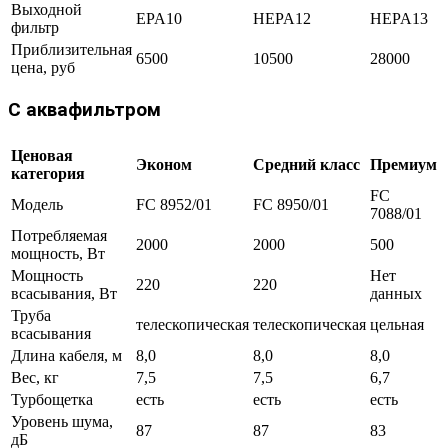
Выходной
EPA10
HEPA12
HEPA13
фильтр
Приблизительная
6500
10500
28000
цена, руб
С аквафильтром
Ценовая
Эконом
Средний класс
Премиум
категория
FC
Модель
FC 8952/01
FC 8950/01
7088/01
Потребляемая
2000
2000
500
мощность, Вт
Мощность
Нет
220
220
всасывания, Вт
данных
Труба
телескопическая
телескопическая
цельная
всасывания
Длина кабеля, м
8,0
8,0
8,0
Вес, кг
7,5
7,5
6,7
Турбощетка
есть
есть
есть
Уровень шума,
87
87
83
дБ