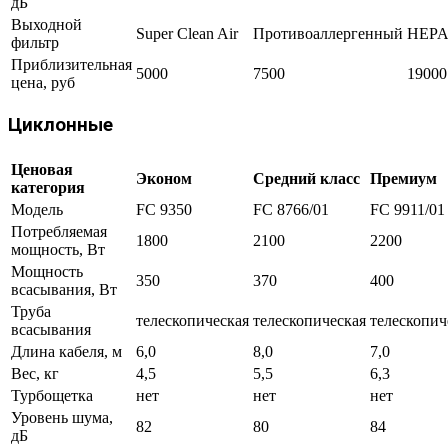
дБ
Выходной
Super Clean Air
Противоаллергенный
HEPA
фильтр
Приблизительная
5000
7500
19000
цена, руб
Циклонные
Ценовая
Эконом
Средний класс
Премиум
категория
Модель
FC 9350
FC 8766/01
FC 9911/01
Потребляемая
1800
2100
2200
мощность, Вт
Мощность
350
370
400
всасывания, Вт
Труба
телескопическая
телескопическая
телескопич
всасывания
Длина кабеля, м
6,0
8,0
7,0
Вес, кг
4,5
5,5
6,3
Турбощетка
нет
нет
нет
Уровень шума,
82
80
84
дБ