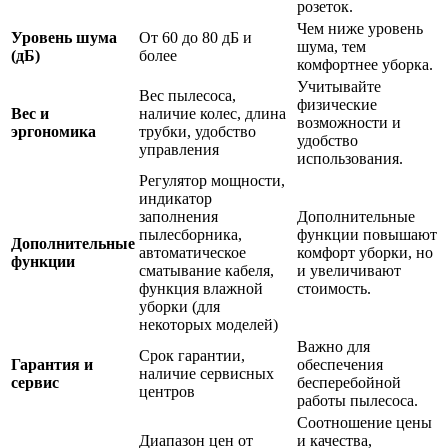
розеток.
Чем ниже уровень
Уровень шума
От 60 до 80 дБ и
шума, тем
(дБ)
более
комфортнее уборка.
Учитывайте
Вес пылесоса,
физические
Вес и
наличие колес, длина
возможности и
эргономика
трубки, удобство
удобство
управления
использования.
Регулятор мощности,
индикатор
заполнения
Дополнительные
пылесборника,
функции повышают
Дополнительные
автоматическое
комфорт уборки, но
функции
сматывание кабеля,
и увеличивают
функция влажной
стоимость.
уборки (для
некоторых моделей)
Важно для
Срок гарантии,
Гарантия и
обеспечения
наличие сервисных
сервис
бесперебойной
центров
работы пылесоса.
Соотношение цены
Диапазон цен от
и качества,