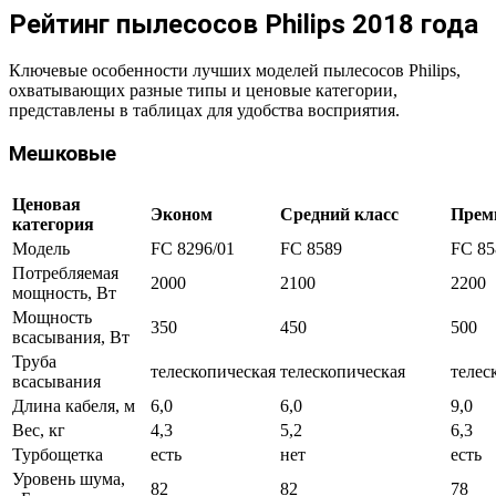
Рейтинг пылесосов Philips 2018 года
Ключевые особенности лучших моделей пылесосов Philips,
охватывающих разные типы и ценовые категории,
представлены в таблицах для удобства восприятия.
Мешковые
Ценовая
Эконом
Средний класс
Прем
категория
Модель
FC 8296/01
FC 8589
FC 85
Потребляемая
2000
2100
2200
мощность, Вт
Мощность
350
450
500
всасывания, Вт
Труба
телескопическая
телескопическая
телес
всасывания
Длина кабеля, м
6,0
6,0
9,0
Вес, кг
4,3
5,2
6,3
Турбощетка
есть
нет
есть
Уровень шума,
82
82
78