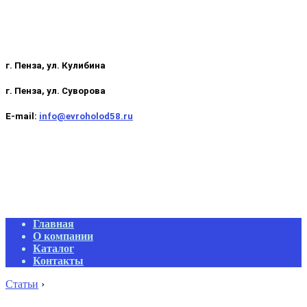
г. Пенза, ул. Кулибина
г. Пенза, ул. Суворова
E-mail:
info@evroholod58.ru
Primary
Главная
Navigation
О компании
Menu
Каталог
Контакты
Статьи
›