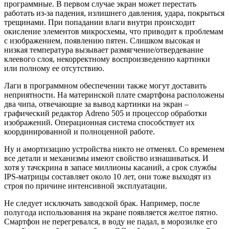
программные. В первом случае экран может перестать
работать из-за падения, излишнего давления, удара, покрыться
трещинами. При попадании влаги внутри происходит
окисление элементов микросхемы, что приводит к проблемам
с изображением, появлению пятен. Слишком высокая и
низкая температура вызывает размягчение/отвердевание
клеевого слоя, некорректному воспроизведению картинки
или полному ее отсутствию.
Лаги в программном обеспечении также могут доставить
неприятности. На материнской плате смартфона расположены
два чипа, отвечающие за вывод картинки на экран –
графический редактор Adreno 505 и процессор обработки
изображений. Операционная система способствует их
координированной и полноценной работе.
Ну и амортизацию устройства никто не отменял. Со временем
все детали и механизмы имеют свойство изнашиваться. И
хотя у тачскрина в запасе миллионы касаний, а срок службы
IPS-матрицы составляет около 10 лет, они тоже выходят из
строя по причине интенсивной эксплуатации.
Не следует исключать заводской брак. Например, после
полугода использования на экране появляется желтое пятно.
Смартфон не перегревался, в воду не падал, в морозилке его