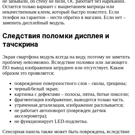
не забывали, об стену не били, ОС работает без нареканий.
Остается только вариант с выцветанием матрицы или
некачественным клеем, который быстро пожелтел. Если
телефон на гарантии – нести обратно в магазин. Если нет –
заменить дисплейный модуль.
Следствия поломки дисплея и
тачскрина
Экран смартфона модуль всегда на виду, поэтому не заметить
проблему невозможно. Вследствие поломки или лагающего
ПО вывод изображения затруднен или отсутствует. Каким
образом это проявляется:
повреждение поверхностного слоя – сколы, трещины;
черный/белый экран;
картинка с дефектами – полосы, пятна, битые пиксели;
фрагментация изображение, выводится только часть.
утраченная детализация, изображение расплывается;
не работает автоповорот (поврежден датчик
акселерометра);
не функционирует LED-подсветка.
Сенсорная панель также может быть повреждена, вследствие