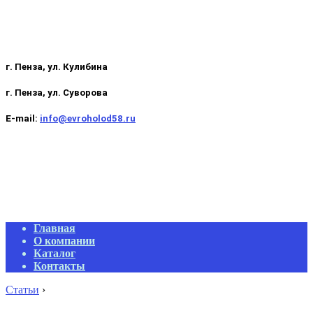
г. Пенза, ул. Кулибина
г. Пенза, ул. Суворова
E-mail:
info@evroholod58.ru
Primary
Главная
Navigation
О компании
Menu
Каталог
Контакты
Статьи
›