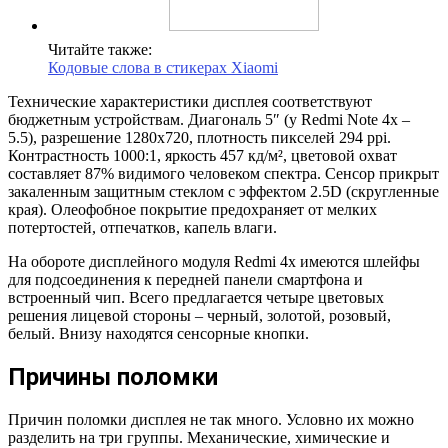
Читайте также:
Кодовые слова в стикерах Xiaomi
Технические характеристики дисплея соответствуют
бюджетным устройствам. Диагональ 5″ (у Redmi Note 4x –
5.5), разрешение 1280х720, плотность пикселей 294 ppi.
Контрастность 1000:1, яркость 457 кд/м², цветовой охват
составляет 87% видимого человеком спектра. Сенсор прикрыт
закаленным защитным стеклом с эффектом 2.5D (скругленные
края). Олеофобное покрытие предохраняет от мелких
потертостей, отпечатков, капель влаги.
На обороте дисплейного модуля Redmi 4x имеются шлейфы
для подсоединения к передней панели смартфона и
встроенный чип. Всего предлагается четыре цветовых
решения лицевой стороны – черный, золотой, розовый,
белый. Внизу находятся сенсорные кнопки.
Причины поломки
Причин поломки дисплея не так много. Условно их можно
разделить на три группы. Механические, химические и