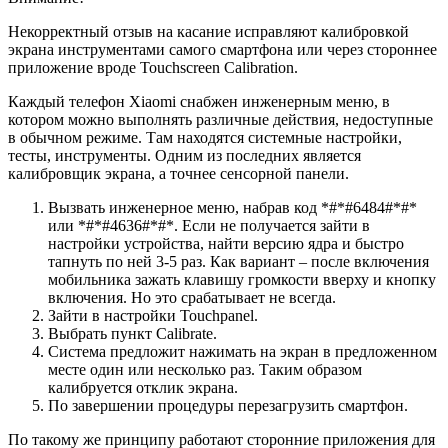
Некорректный отзыв на касание исправляют калибровкой
экрана инструментами самого смартфона или через стороннее
приложение вроде Touchscreen Calibration.
Каждый телефон Xiaomi снабжен инженерным меню, в
котором можно выполнять различные действия, недоступные
в обычном режиме. Там находятся системные настройки,
тесты, инструменты. Одним из последних является
калибровщик экрана, а точнее сенсорной панели.
Вызвать инженерное меню, набрав код *#*#6484#*#*
или *#*#4636#*#*. Если не получается зайти в
настройки устройства, найти версию ядра и быстро
тапнуть по ней 3-5 раз. Как вариант – после включения
мобильника зажать клавишу громкости вверху и кнопку
включения. Но это срабатывает не всегда.
Зайти в настройки Touchpanel.
Выбрать пункт Calibrate.
Система предложит нажимать на экран в предложенном
месте один или несколько раз. Таким образом
калибруется отклик экрана.
По завершении процедуры перезагрузить смартфон.
По такому же принципу работают сторонние приложения для