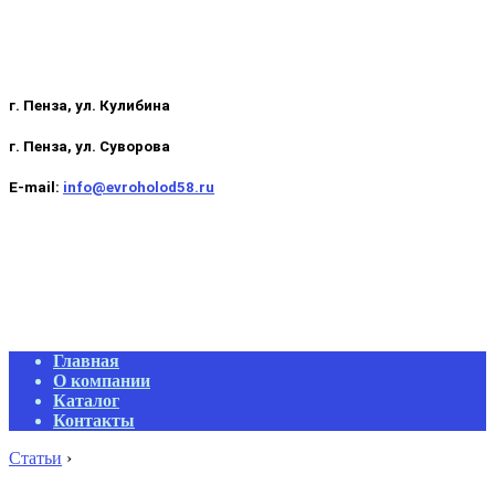
г. Пенза, ул. Кулибина
г. Пенза, ул. Суворова
E-mail:
info@evroholod58.ru
Primary
Главная
Navigation
О компании
Menu
Каталог
Контакты
Статьи
›