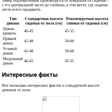
Замер подлокотников производится от поверхности сиденья –
с его центральной части до глубины, в том месте, где сиденье
легче всего продавить.
Тип
Стандартная высота
Рекомендуемая высота
дивана
сиденья от пола (см)
спинки от сиденья (см)
Диван-
40-45
45-55
кровать
Прямой
42-48
50-60
диван
Угловой
42-48
50-60
диван
Модульный
40-45
45-55
диван
Интересные факты
Вот несколько интересных фактов о стандартной высоте
диванов от пола: