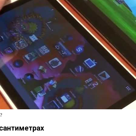
?
сантиметрах