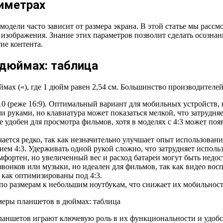
иметрах
одели часто зависит от размера экрана. В этой статье мы рассм
о изображения. Знание этих параметров позволит сделать осозн
ие контента.
дюймах: таблица
ймах («), где 1 дюйм равен 2,54 см. Большинство производител
10 (реже 16:9). Оптимальный вариант для мобильных устройств,
и руками, но клавиатура может показаться мелкой, что затрудняе
е удобен для просмотра фильмов, хотя в моделях с 4:3 может по
ается редко, так как незначительно улучшает опыт использования
ием 4:3. Удерживать одной рукой сложно, что затрудняет исполь
мфортен, но увеличенный вес и расход батареи могут быть недос
 звонков или музыки, но идеален для фильмов, так как видео во
 как оптимизированы под 4:3.
по размерам к небольшим ноутбукам, что снижает их мобильност
ланшетов играют ключевую роль в их функциональности и удобс