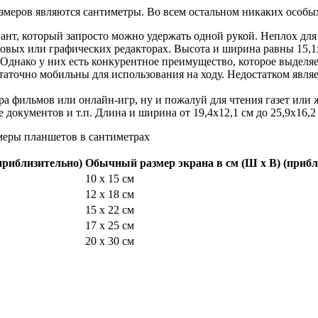
меров являются сантиметры. Во всем остальном никаких особых
ант, который запросто можно удержать одной рукой. Неплох для 
товых или графических редакторах. Высота и ширина равны 15,1х
 Однако у них есть конкурентное преимущество, которое выделяе
статочно мобильны для использования на ходу. Недостатком явля
ра фильмов или онлайн-игр, ну и пожалуй для чтения газет или
документов и т.п. Длина и ширина от 19,4х12,1 см до 25,9х16,2
приблизительно)
Обычный размер экрана в см (Ш x В) (прибл
10 x 15 см
12 x 18 см
15 x 22 см
17 x 25 см
20 x 30 см