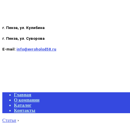
г. Пенза, ул. Кулибина
г. Пенза, ул. Суворова
E-mail:
info@evroholod58.ru
Primary
Главная
Navigation
О компании
Menu
Каталог
Контакты
Статьи
›