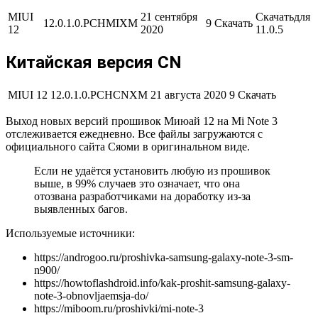
MIUI
21 сентября
Скачать
для
12.0.1.0.PCHMIXM
9
Скачать
12
2020
11.0.5
Китайская версия CN
MIUI 12
12.0.1.0.PCHCNXM
21 августа 2020
9
Скачать
Выход новых версий прошивок Миюай 12 на Mi Note 3
отслеживается ежедневно. Все файлы загружаются с
официального сайта Сяоми в оригинальном виде.
Если не удаётся установить любую из прошивок
выше, в 99% случаев это означает, что она
отозвана разработчиками на доработку из-за
выявленных багов.
Используемые источники:
https://androgoo.ru/proshivka-samsung-galaxy-note-3-sm-
n900/
https://howtoflashdroid.info/kak-proshit-samsung-galaxy-
note-3-obnovljaemsja-do/
https://miboom.ru/proshivki/mi-note-3