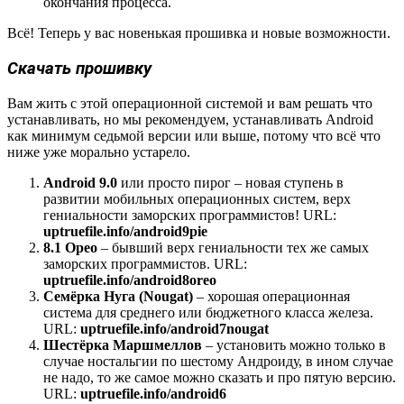
окончания процесса.
Всё! Теперь у вас новенькая прошивка и новые возможности.
Скачать прошивку
Вам жить с этой операционной системой и вам решать что
устанавливать, но мы рекомендуем, устанавливать Android
как минимум седьмой версии или выше, потому что всё что
ниже уже морально устарело.
Android 9.0
или просто пирог – новая ступень в
развитии мобильных операционных систем, верх
гениальности заморских программистов! URL:
uptruefile.info/android9pie
8.1 Орео
– бывший верх гениальности тех же самых
заморских программистов. URL:
uptruefile.info/android8oreo
Семёрка Нуга (Nougat)
– хорошая операционная
система для среднего или бюджетного класса железа.
URL:
uptruefile.info/android7nougat
Шестёрка Маршмеллов
– установить можно только в
случае ностальгии по шестому Андроиду, в ином случае
не надо, то же самое можно сказать и про пятую версию.
URL:
uptruefile.info/android6