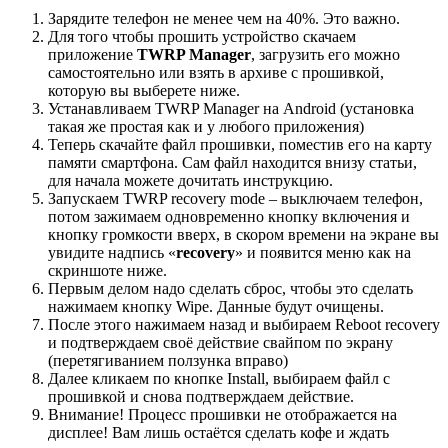
Зарядите телефон не менее чем на 40%. Это важно.
Для того чтобы прошить устройство скачаем
приложение
TWRP Manager
, загрузить его можно
самостоятельно или взять в архиве с прошивкой,
которую вы выберете ниже.
Устанавливаем TWRP Manager на Android (установка
такая же простая как и у любого приложения)
Теперь скачайте файл прошивки, поместив его на карту
памяти смартфона. Сам файл находится внизу статьи,
для начала можете дочитать инструкцию.
Запускаем TWRP recovery mode – выключаем телефон,
потом зажимаем одновременно кнопку включения и
кнопку громкости вверх, в скором времени на экране вы
увидите надпись «
recovery
» и появится меню как на
скриншоте ниже.
Первым делом надо сделать сброс, чтобы это сделать
нажимаем кнопку Wipe. Данные будут очищены.
После этого нажимаем назад и выбираем Reboot recovery
и подтверждаем своё действие свайпом по экрану
(перетягиванием ползунка вправо)
Далее кликаем по кнопке Install, выбираем файл с
прошивкой и снова подтверждаем действие.
Внимание! Процесс прошивки не отображается на
дисплее! Вам лишь остаётся сделать кофе и ждать