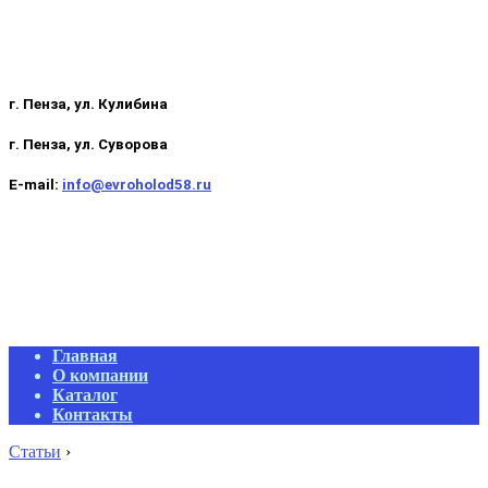
г. Пенза, ул. Кулибина
г. Пенза, ул. Суворова
E-mail:
info@evroholod58.ru
Primary
Главная
Navigation
О компании
Menu
Каталог
Контакты
Статьи
›