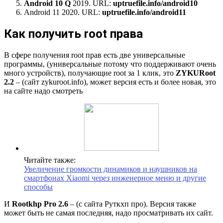
Android 10 Q
2019. URL:
uptruefile.info/android10
Android 11 2020. URL:
uptruefile.info/android11
Как получить root права
В сфере получения root прав есть две универсальные
программы, (универсальные потому что поддерживают очень
много устройств), получающие root за 1 клик, это
ZYKURoot
2.2
– (сайт zykuroot.info), может версия есть и более новая, это
на сайте надо смотреть
Читайте также:
Увеличение громкости динамиков и наушников на
смартфонах Xiaomi через инженерное меню и другие
способы
​И
Rootkhp Pro 2.6
– (с сайта Руткхп про). Версия также
может быть не самая последняя, надо просматривать их сайт.