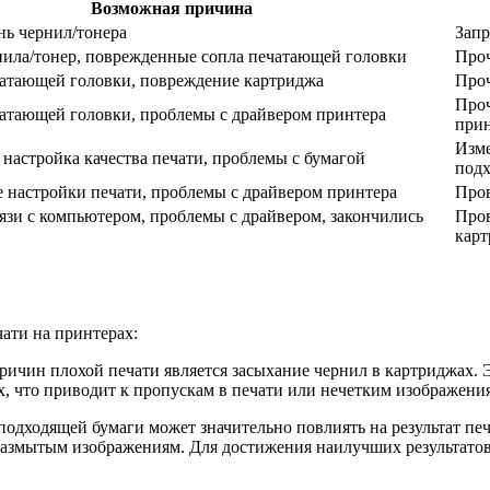
Возможная причина
нь чернил/тонера
Запр
нила/тонер, поврежденные сопла печатающей головки
Проч
чатающей головки, повреждение картриджа
Проч
Проч
чатающей головки, проблемы с драйвером принтера
прин
Изме
настройка качества печати, проблемы с бумагой
подх
 настройки печати, проблемы с драйвером принтера
Пров
язи с компьютером, проблемы с драйвером, закончились
Пров
карт
ати на принтерах:
ричин плохой печати является засыхание чернил в картриджах. 
х, что приводит к пропускам в печати или нечетким изображени
подходящей бумаги может значительно повлиять на результат пе
размытым изображениям. Для достижения наилучших результатов 