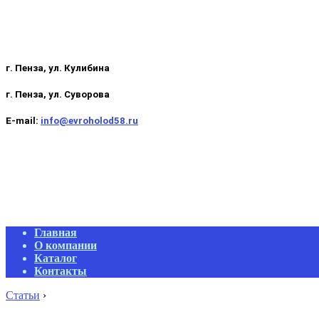
г. Пенза, ул. Кулибина
г. Пенза, ул. Суворова
E-mail:
info@evroholod58.ru
Primary
Главная
Navigation
О компании
Menu
Каталог
Контакты
Статьи
›