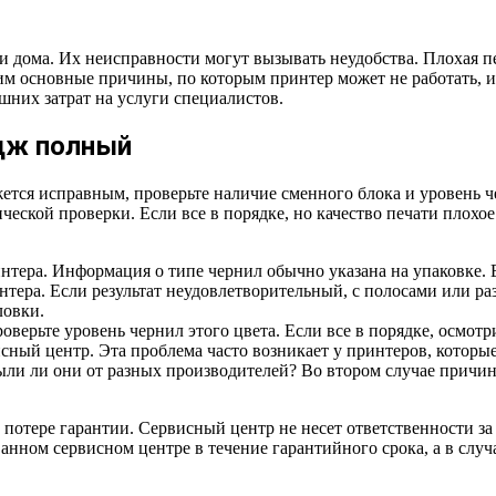
и дома. Их неисправности могут вызывать неудобства. Плохая п
рим основные причины, по которым принтер может не работать, 
шних затрат на услуги специалистов.
идж полный
ажется исправным, проверьте наличие сменного блока и уровень 
еской проверки. Если все в порядке, но качество печати плохо
нтера. Информация о типе чернил обычно указана на упаковке. Е
нтера. Если результат неудовлетворительный, с полосами или р
ловки.
проверьте уровень чернил этого цвета. Если все в порядке, осмо
ный центр. Эта проблема часто возникает у принтеров, которые
Были ли они от разных производителей? Во втором случае прич
потере гарантии. Сервисный центр не несет ответственности за 
ванном сервисном центре в течение гарантийного срока, а в слу