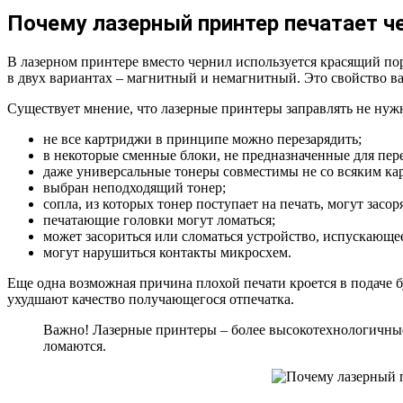
Почему лазерный принтер печатает 
В лазерном принтере вместо чернил используется красящий по
в двух вариантах – магнитный и немагнитный. Это свойство в
Существует мнение, что лазерные принтеры заправлять не нуж
не все картриджи в принципе можно перезарядить;
в некоторые сменные блоки, не предназначенные для пере
даже универсальные тонеры совместимы не со всяким ка
выбран неподходящий тонер;
сопла, из которых тонер поступает на печать, могут засор
печатающие головки могут ломаться;
может засориться или сломаться устройство, испускающе
могут нарушиться контакты микросхем.
Еще одна возможная причина плохой печати кроется в подаче б
ухудшают качество получающегося отпечатка.
Важно! Лазерные принтеры – более высокотехнологичные у
ломаются.