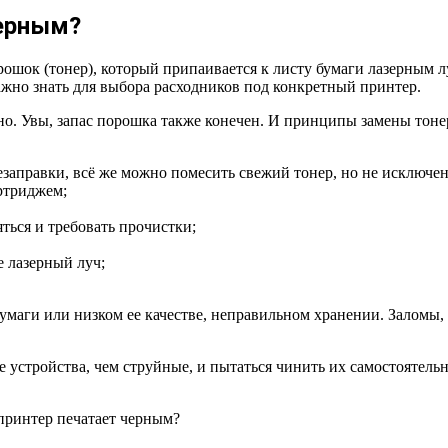
черным?
рошок (тонер), который припаивается к листу бумаги лазерным 
ажно знать для выбора расходников под конкретный принтер.
но. Увы, запас порошка также конечен. И принципы замены тоне
заправки, всё же можно помесить свежий тонер, но не исключено
ртриджем;
яться и требовать прочистки;
е лазерный луч;
умаги или низком ее качестве, неправильном хранении. Заломы, 
стройства, чем струйные, и пытаться чинить их самостоятельно