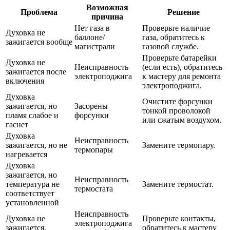
Возможная
Проблема
Решение
причина
Нет газа в
Проверьте наличие
Духовка не
баллоне/
газа, обратитесь к
зажигается вообще
магистрали
газовой службе.
Проверьте батарейки
Духовка не
Неисправность
(если есть), обратитесь
зажигается после
электроподжига
к мастеру для ремонта
включения
электроподжига.
Духовка
Очистите форсунки
зажигается, но
Засорены
тонкой проволокой
пламя слабое и
форсунки
или сжатым воздухом.
гаснет
Духовка
Неисправность
зажигается, но не
Замените термопару.
термопары
нагревается
Духовка
зажигается, но
Неисправность
температура не
Замените термостат.
термостата
соответствует
установленной
Неисправность
Духовка не
Проверьте контакты,
электроподжига
зажигается,
обратитесь к мастеру