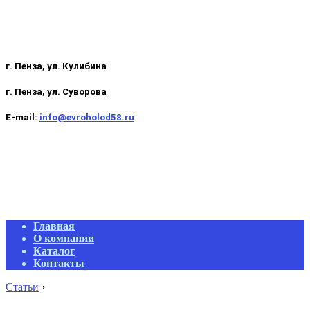
г. Пенза, ул. Кулибина
г. Пенза, ул. Суворова
E-mail:
info@evroholod58.ru
Primary
Главная
Navigation
О компании
Menu
Каталог
Контакты
Статьи
›