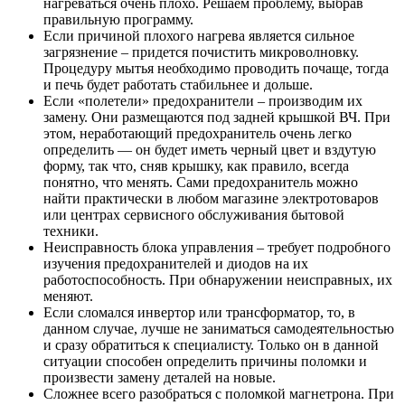
нагреваться очень плохо. Решаем проблему, выбрав
правильную программу.
Если причиной плохого нагрева является сильное
загрязнение – придется почистить микроволновку.
Процедуру мытья необходимо проводить почаще, тогда
и печь будет работать стабильнее и дольше.
Если «полетели» предохранители – производим их
замену. Они размещаются под задней крышкой ВЧ. При
этом, неработающий предохранитель очень легко
определить — он будет иметь черный цвет и вздутую
форму, так что, сняв крышку, как правило, всегда
понятно, что менять. Сами предохранитель можно
найти практически в любом магазине электротоваров
или центрах сервисного обслуживания бытовой
техники.
Неисправность блока управления – требует подробного
изучения предохранителей и диодов на их
работоспособность. При обнаружении неисправных, их
меняют.
Если сломался инвертор или трансформатор, то, в
данном случае, лучше не заниматься самодеятельностью
и сразу обратиться к специалисту. Только он в данной
ситуации способен определить причины поломки и
произвести замену деталей на новые.
Сложнее всего разобраться с поломкой магнетрона. При