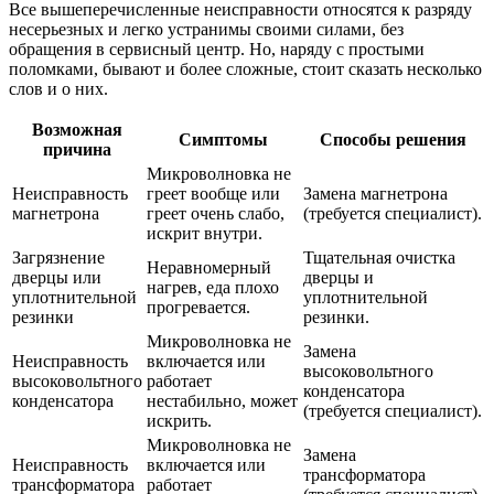
Все вышеперечисленные неисправности относятся к разряду
несерьезных и легко устранимы своими силами, без
обращения в сервисный центр. Но, наряду с простыми
поломками, бывают и более сложные, стоит сказать несколько
слов и о них.
Возможная
Симптомы
Способы решения
причина
Микроволновка не
Неисправность
греет вообще или
Замена магнетрона
магнетрона
греет очень слабо,
(требуется специалист).
искрит внутри.
Загрязнение
Тщательная очистка
Неравномерный
дверцы или
дверцы и
нагрев, еда плохо
уплотнительной
уплотнительной
прогревается.
резинки
резинки.
Микроволновка не
Замена
Неисправность
включается или
высоковольтного
высоковольтного
работает
конденсатора
конденсатора
нестабильно, может
(требуется специалист).
искрить.
Микроволновка не
Замена
Неисправность
включается или
трансформатора
трансформатора
работает