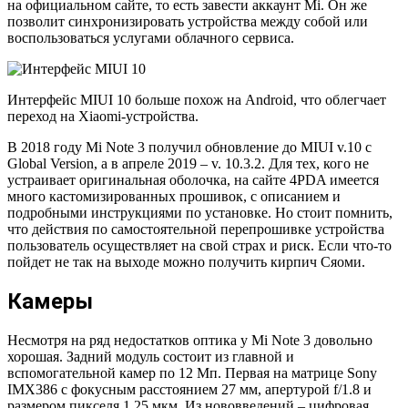
на официальном сайте, то есть завести аккаунт Mi. Он же
позволит синхронизировать устройства между собой или
воспользоваться услугами облачного сервиса.
Интерфейс MIUI 10 больше похож на Android, что облегчает
переход на Xiaomi-устройства.
В 2018 году Mi Note 3 получил обновление до MIUI v.10 с
Global Version, а в апреле 2019 – v. 10.3.2. Для тех, кого не
устраивает оригинальная оболочка, на сайте 4PDA имеется
много кастомизированных прошивок, с описанием и
подробными инструкциями по установке. Но стоит помнить,
что действия по самостоятельной перепрошивке устройства
пользователь осуществляет на свой страх и риск. Если что-то
пойдет не так на выходе можно получить кирпич Сяоми.
Камеры
Несмотря на ряд недостатков оптика у Mi Note 3 довольно
хорошая. Задний модуль состоит из главной и
вспомогательной камер по 12 Мп. Первая на матрице Sony
IMX386 с фокусным расстоянием 27 мм, апертурой f/1.8 и
размером пикселя 1.25 мкм. Из нововведений – цифровая