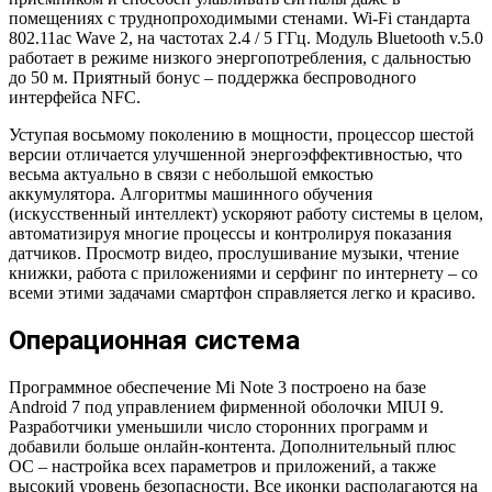
помещениях с труднопроходимыми стенами. Wi-Fi стандарта
802.11ас Wave 2, на частотах 2.4 / 5 ГГц. Модуль Bluetooth v.5.0
работает в режиме низкого энергопотребления, с дальностью
до 50 м. Приятный бонус – поддержка беспроводного
интерфейса NFC.
Уступая восьмому поколению в мощности, процессор шестой
версии отличается улучшенной энергоэффективностью, что
весьма актуально в связи с небольшой емкостью
аккумулятора. Алгоритмы машинного обучения
(искусственный интеллект) ускоряют работу системы в целом,
автоматизируя многие процессы и контролируя показания
датчиков. Просмотр видео, прослушивание музыки, чтение
книжки, работа с приложениями и серфинг по интернету – со
всеми этими задачами смартфон справляется легко и красиво.
Операционная система
Программное обеспечение Mi Note 3 построено на базе
Android 7 под управлением фирменной оболочки MIUI 9.
Разработчики уменьшили число сторонних программ и
добавили больше онлайн-контента. Дополнительный плюс
ОС – настройка всех параметров и приложений, а также
высокий уровень безопасности. Все иконки располагаются на