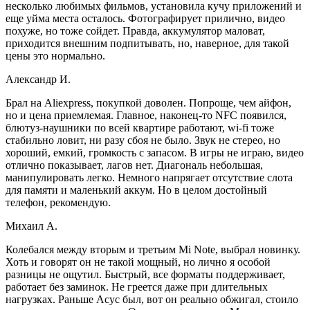
несколько любимых фильмов, установила кучу приложений и
еще уйма места осталось. Фотографирует прилично, видео
похуже, но тоже сойдет. Правда, аккумулятор маловат,
приходится внешним подпитывать, но, наверное, для такой
цены это нормально.
Александр И.
Брал на Aliexpress, покупкой доволен. Попроще, чем айфон,
но и цена приемлемая. Главное, наконец-то NFC появился,
блютуз-наушники по всей квартире работают, wi-fi тоже
стабильно ловит, ни разу сбоя не было. Звук не стерео, но
хороший, емкий, громкость с запасом. В игры не играю, видео
отлично показывает, лагов нет. Диагональ небольшая,
манипулировать легко. Немного напрягает отсутствие слота
для памяти и маленький аккум. Но в целом достойный
телефон, рекомендую.
Михаил А.
Колебался между вторым и третьим Mi Note, выбрал новинку.
Хоть и говорят он не такой мощный, но лично я особой
разницы не ощутил. Быстрый, все форматы поддерживает,
работает без заминок. Не греется даже при длительных
нагрузках. Раньше Асус был, вот он реально обжигал, стоило