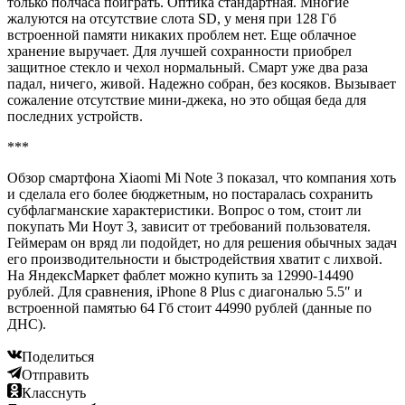
только полчаса поиграть. Оптика стандартная. Многие
жалуются на отсутствие слота SD, у меня при 128 Гб
встроенной памяти никаких проблем нет. Еще облачное
хранение выручает. Для лучшей сохранности приобрел
защитное стекло и чехол нормальный. Смарт уже два раза
падал, ничего, живой. Надежно собран, без косяков. Вызывает
сожаление отсутствие мини-джека, но это общая беда для
последних устройств.
***
Обзор смартфона Xiaomi Mi Note 3 показал, что компания хоть
и сделала его более бюджетным, но постаралась сохранить
субфлагманские характеристики. Вопрос о том, стоит ли
покупать Ми Ноут 3, зависит от требований пользователя.
Геймерам он вряд ли подойдет, но для решения обычных задач
его производительности и быстродействия хватит с лихвой.
На ЯндексМаркет фаблет можно купить за 12990-14490
рублей. Для сравнения, iPhone 8 Plus с диагональю 5.5″ и
встроенной памятью 64 Гб стоит 44990 рублей (данные по
ДНС).
Поделиться
Отправить
Класснуть