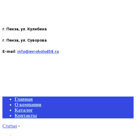
г. Пенза, ул. Кулибина
г. Пенза, ул. Суворова
E-mail:
info@evroholod58.ru
Primary
Главная
Navigation
О компании
Menu
Каталог
Контакты
Статьи
›