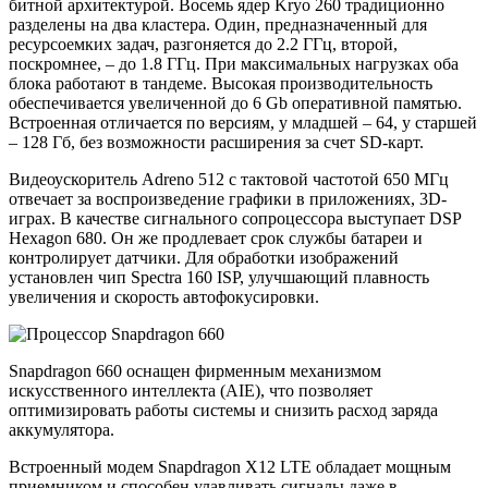
битной архитектурой. Восемь ядер Kryo 260 традиционно
разделены на два кластера. Один, предназначенный для
ресурсоемких задач, разгоняется до 2.2 ГГц, второй,
поскромнее, – до 1.8 ГГц. При максимальных нагрузках оба
блока работают в тандеме. Высокая производительность
обеспечивается увеличенной до 6 Gb оперативной памятью.
Встроенная отличается по версиям, у младшей – 64, у старшей
– 128 Гб, без возможности расширения за счет SD-карт.
Видеоускоритель Adreno 512 с тактовой частотой 650 МГц
отвечает за воспроизведение графики в приложениях, 3D-
играх. В качестве сигнального сопроцессора выступает DSP
Hexagon 680. Он же продлевает срок службы батареи и
контролирует датчики. Для обработки изображений
установлен чип Spectra 160 ISP, улучшающий плавность
увеличения и скорость автофокусировки.
Snapdragon 660 оснащен фирменным механизмом
искусственного интеллекта (AIE), что позволяет
оптимизировать работы системы и снизить расход заряда
аккумулятора.
Встроенный модем Snapdragon X12 LTE обладает мощным
приемником и способен улавливать сигналы даже в