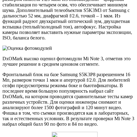
стабилизация по четырем осям, что обеспечивает минимум
шума. Дополнительный телеобъектив S5K3M3 от Samsung c
дальностью 52 мм, диафрагмой f/2.6, точкой – 1 мкм. Из
функций радуют двухкратный оптический зум, двухцветная
вспышка (теплый/холодный тон), автофокус. Настройка
камеры позволяет выставить нужные параметры экспозиции,
ISO, баланса белого.
DxOMark высоко оценил фотомодули Mi Note 3, отметив это
лучшее решение в среднем ценовом сегменте.
Фронтальный блок на базе Samsung S5K3P8 разрешением 16
Мп, размером точки 1 мкм и апертурой f/2.0. Для любителей
селфи предусмотрены режимы боке и бьютификаторы. В
последнее время большую популярность набрал сайт
DxOMark, на котором проводятся сравнительные тесты камер
различных устройств. Для оценки инженеры снимают и
анализируют более 1500 фотографий и 120 минут видео.
Фишка в том, что съемки производятся как в лабораторных,
так и естественных условиях. В результате проверки Mi Note 3
набрал общий балл 90 по фото и 84 по видео.