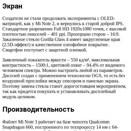
Экран
Создатели не стали продолжать эксперименты с OLED-
матрицей, как у Mi Note 2, и вернулись к старой доброй IPS.
Стандартное разрешение Full HD 1920х1080 точек, с высокой
плотностью пикселей – 401 ppi. Пропорции сторон – 16:9.
Закаленное стекло Gorilla Glass 4 имеет закругленные края
(2.5D-эффект) и качественное олеофобное покрытие.
Смартфон поступает с защитной пленкой.
Заявленный показатель яркости – 550 кд/м², максимальная
контрастность – 1500:1, цветовой охват – 94.4% от видимого
человеком спектра. Можно настроить любой из параметров.
Дисплей создан с применением технологии OGS, то есть без
воздушной прослойки между сенсором и панелью экрана.
Поэтому замена стекла станет дорогостоящим мероприятием,
так как придется покупать и устанавливать дисплейный
модуль целиком.
Производительность
Фаблет Mi Note 3 работает на базе чипсета Qualcomm
Snapdragon 660, построенного по техпроцессу 14 нм с 64-