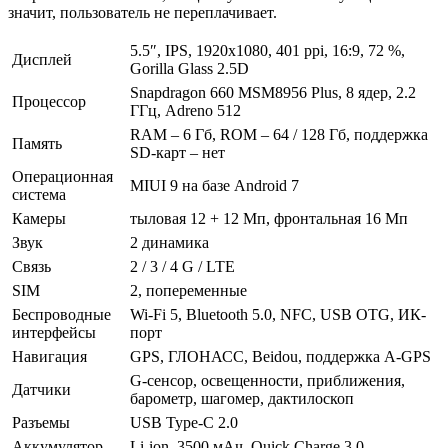
значит, пользователь не переплачивает.
5.5″, IPS, 1920х1080, 401 ppi, 16:9, 72 %,
Дисплей
Gorilla Glass 2.5D
Snapdragon 660 MSM8956 Plus, 8 ядер, 2.2
Процессор
ГГц, Adreno 512
RAM – 6 Гб, ROM – 64 / 128 Гб, поддержка
Память
SD-карт – нет
Операционная
MIUI 9 на базе Android 7
система
Камеры
тыловая 12 + 12 Мп, фронтальная 16 Мп
Звук
2 динамика
Связь
2 / 3 / 4 G / LTE
SIM
2, попеременные
Беспроводные
Wi-Fi 5, Bluetooth 5.0, NFC, USB OTG, ИК-
интерфейсы
порт
Навигация
GPS, ГЛОНАСС, Beidou, поддержка A-GPS
G-сенсор, освещенности, приближения,
Датчики
барометр, шагомер, дактилоскоп
Разъемы
USB Type-C 2.0
Аккумулятор
Li-ion, 3500 мАч, Quick Charge 3.0