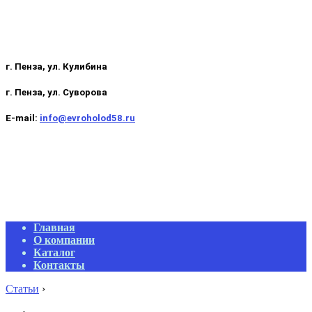
г. Пенза, ул. Кулибина
г. Пенза, ул. Суворова
E-mail:
info@evroholod58.ru
Primary
Главная
Navigation
О компании
Menu
Каталог
Контакты
Статьи
›