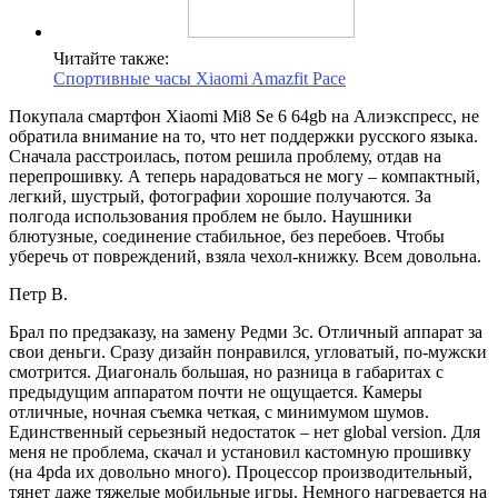
Читайте также:
Спортивные часы Xiaomi Amazfit Pace
Покупала смартфон Xiaomi Mi8 Se 6 64gb на Алиэкспресс, не
обратила внимание на то, что нет поддержки русского языка.
Сначала расстроилась, потом решила проблему, отдав на
перепрошивку. А теперь нарадоваться не могу – компактный,
легкий, шустрый, фотографии хорошие получаются. За
полгода использования проблем не было. Наушники
блютузные, соединение стабильное, без перебоев. Чтобы
уберечь от повреждений, взяла чехол-книжку. Всем довольна.
Петр В.
Брал по предзаказу, на замену Редми 3с. Отличный аппарат за
свои деньги. Сразу дизайн понравился, угловатый, по-мужски
смотрится. Диагональ большая, но разница в габаритах с
предыдущим аппаратом почти не ощущается. Камеры
отличные, ночная съемка четкая, с минимумом шумов.
Единственный серьезный недостаток – нет global version. Для
меня не проблема, скачал и установил кастомную прошивку
(на 4pda их довольно много). Процессор производительный,
тянет даже тяжелые мобильные игры. Немного нагревается на