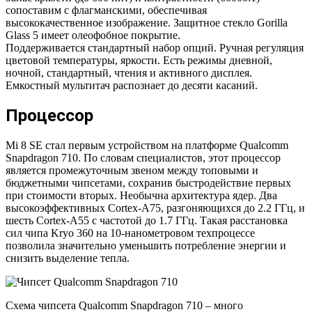
сопоставим с флагманскими, обеспечивая
высококачественное изображение. Защитное стекло Gorilla
Glass 5 имеет олеофобное покрытие.
Поддерживается стандартный набор опций. Ручная регуляция
цветовой температуры, яркости. Есть режимы дневной,
ночной, стандартный, чтения и активного дисплея.
Емкостный мультитач распознает до десяти касаний.
Процессор
Mi 8 SE стал первым устройством на платформе Qualcomm
Snapdragon 710. По словам специалистов, этот процессор
является промежуточным звеном между топовыми и
бюджетными чипсетами, сохранив быстродействие первых
при стоимости вторых. Необычна архитектура ядер. Два
высокоэффективных Сortex-A75, разгоняющихся до 2.2 ГГц, и
шесть Сortex-A55 с частотой до 1.7 ГГц. Такая расстановка
сил чипа Kryo 360 на 10-нанометровом техпроцессе
позволила значительно уменьшить потребление энергии и
снизить выделение тепла.
Схема чипсета Qualcomm Snapdragon 710 – много