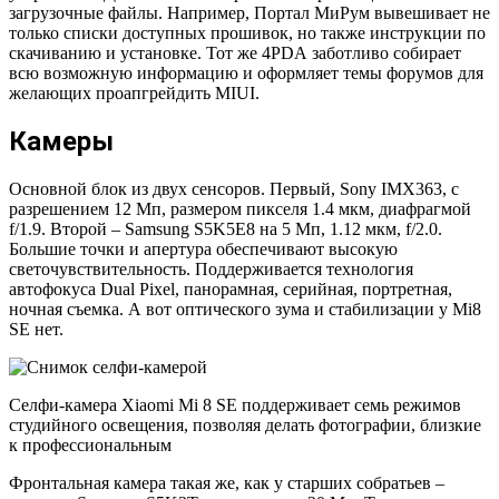
загрузочные файлы. Например, Портал МиРум вывешивает не
только списки доступных прошивок, но также инструкции по
скачиванию и установке. Тот же 4PDА заботливо собирает
всю возможную информацию и оформляет темы форумов для
желающих проапгрейдить MIUI.
Камеры
Основной блок из двух сенсоров. Первый, Sony IMX363, с
разрешением 12 Мп, размером пикселя 1.4 мкм, диафрагмой
f/1.9. Второй – Samsung S5K5E8 на 5 Мп, 1.12 мкм, f/2.0.
Большие точки и апертура обеспечивают высокую
светочувствительность. Поддерживается технология
автофокуса Dual Pixel, панорамная, серийная, портретная,
ночная съемка. А вот оптического зума и стабилизации у Mi8
SE нет.
Селфи-камера Xiaomi Mi 8 SE поддерживает семь режимов
студийного освещения, позволяя делать фотографии, близкие
к профессиональным
Фронтальная камера такая же, как у старших собратьев –