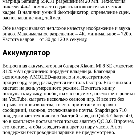
матрица Samsung S5K3T разрешением 20 Мп. Технология
пикселя 4-в-1 помогает создавать исключительно четкие
кадры. В наличии умный бьютификатор, определение сцен,
распознавание лиц, таймер.
Обе камеры выдают неплохое качеству изображение и звука
видео. Максимальное разрешение – 4К, минимальное – 720р.
Частота кадров – от 30 до 120 в секунду.
Аккумулятор
Встроенная аккумуляторная батарея Xiaomi Mi 8 SE емкостью
3120 мАч однозначно порадует владельца. Благодаря
экономному AMOLED-дисплею и малозатратному
процессору, заряд расходуется не столь быстро. Его с лихвой
хватает на день умеренного режима. Почитать книгу,
послушать музыку, пообщаться в соцсетях, посмотреть ролики
на YouTube, сыграть несколько сеансов игр. И все это без
отрыва от производства, то есть принятие и отправка
сообщений, звонков, отслеживание почты. Snapdragon 710
поддерживает технологию быстрой зарядки Quick Charge 4.0,
но в комплекте поставляется только адаптер QC 3.0. Впрочем,
его хватает, чтобы зарядить аппарат за пару часов. А вот
поддержки беспроводной зарядки не предусмотрено.