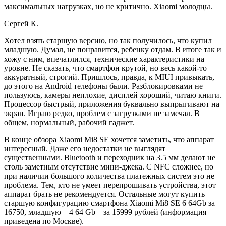
максимальных нагрузках, но не критично. Xiaomi молодцы.
Сергей К.
Хотел взять старшую версию, но так получилось, что купил
младшую. Думал, не понравится, ребенку отдам. В итоге так и
хожу с ним, впечатлился, технические характеристики на
уровне. Не сказать, что смартфон крутой, но весь какой-то
аккуратный, строгий. Пришлось, правда, к MIUI привыкать,
до этого на Android телефоны были. Разблокировками не
пользуюсь, камеры неплохие, дисплей хороший, читаю книги.
Процессор быстрый, приложения буквально выпрыгивают на
экран. Играю редко, проблем с загрузками не замечал. В
общем, нормальный, рабочий гаджет.
В конце обзора Xiaomi Mi8 SE хочется заметить, что аппарат
интересный. Даже его недостатки не выглядят
существенными. Bluetooth и переходник на 3.5 мм делают не
столь заметным отсутствие мини-джека. С NFC сложнее, но
при наличии большого количества платежных систем это не
проблема. Тем, кто не умеет перепрошивать устройства, этот
аппарат брать не рекомендуется. Остальные могут купить
старшую конфигурацию смартфона Xiaomi Mi8 SE 6 64Gb за
16750, младшую – 4 64 Gb – за 15999 рублей (информация
приведена по Москве).