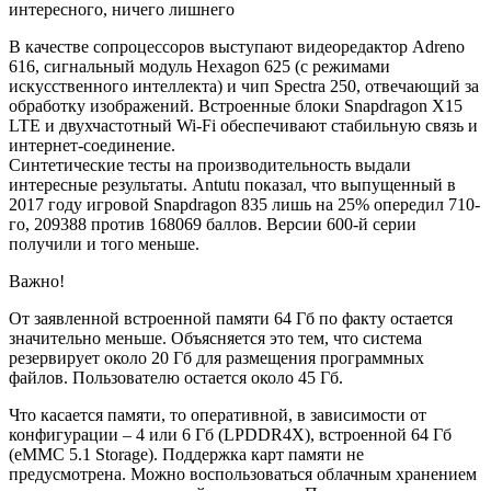
интересного, ничего лишнего
В качестве сопроцессоров выступают видеоредактор Adreno
616, сигнальный модуль Hexagon 625 (с режимами
искусственного интеллекта) и чип Spectra 250, отвечающий за
обработку изображений. Встроенные блоки Snapdragon X15
LTE и двухчастотный Wi-Fi обеспечивают стабильную связь и
интернет-соединение.
Синтетические тесты на производительность выдали
интересные результаты. Antutu показал, что выпущенный в
2017 году игровой Snapdragon 835 лишь на 25% опередил 710-
го, 209388 против 168069 баллов. Версии 600-й серии
получили и того меньше.
Важно!
От заявленной встроенной памяти 64 Гб по факту остается
значительно меньше. Объясняется это тем, что система
резервирует около 20 Гб для размещения программных
файлов. Пользователю остается около 45 Гб.
Что касается памяти, то оперативной, в зависимости от
конфигурации – 4 или 6 Гб (LPDDR4X), встроенной 64 Гб
(eMMC 5.1 Storage). Поддержка карт памяти не
предусмотрена. Можно воспользоваться облачным хранением