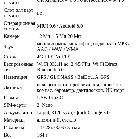
памяти
Слот для карт
нет
памяти
Операционная
MIUI 9.6 / Android 8.0
система
Камеры
12 Мп + 5 Мп 20 Мп
монодинамик, микрофон, поддержка MP3 /
Звук
AAC / WAV / WMA
Связь
4G LTE, VoLTE
Беспроводная
Wi-Fi 802.11 ac, 2.4/5 ГГц, Wi-Fi Direct,
сеть
Bluetooth 5.0
Навигация
GPS / GLONASS / BeiDou, A-GPS
освещенности, приближения, гироскоп,
Датчики
компас, барометр, дактилоскоп, ИК-порт
Разъемы
USB Type-C
SIM-карты
2, Nano
Аккумулятор
Li-pol, 3120 мАч, Quick Charge 3.0
Материал
алюминий, стекло
Габариты
147.28х73.09х7.5 мм
Вес
164 г