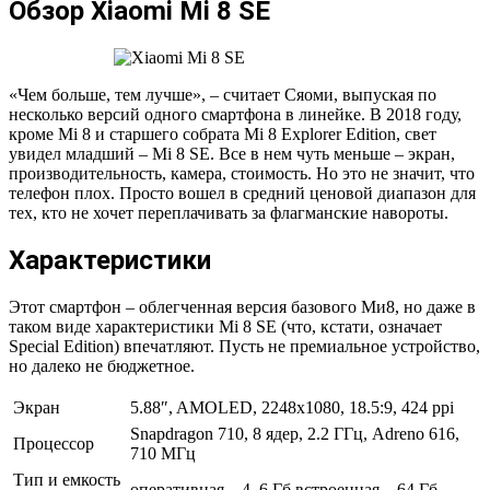
Обзор Xiaomi Mi 8 SE
«Чем больше, тем лучше», – считает Сяоми, выпуская по
несколько версий одного смартфона в линейке. В 2018 году,
кроме Mi 8 и старшего собрата Mi 8 Explorer Edition, свет
увидел младший – Mi 8 SE. Все в нем чуть меньше – экран,
производительность, камера, стоимость. Но это не значит, что
телефон плох. Просто вошел в средний ценовой диапазон для
тех, кто не хочет переплачивать за флагманские навороты.
Характеристики
Этот смартфон – облегченная версия базового Ми8, но даже в
таком виде характеристики Mi 8 SE (что, кстати, означает
Special Edition) впечатляют. Пусть не премиальное устройство,
но далеко не бюджетное.
Экран
5.88″, AMOLED, 2248х1080, 18.5:9, 424 ppi
Snapdragon 710, 8 ядер, 2.2 ГГц, Adreno 616,
Процессор
710 МГц
Тип и емкость
оперативная – 4, 6 Гб встроенная – 64 Гб