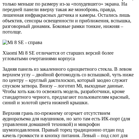
только меньше по размеру из-за «похудевшего» экрана. На
передней панели вверху такая же монобровь, правда,
лишенная инфракрасных датчика и камеры. Остались лишь
объектив, сенсоры освещенности и приближения, вспышка,
разговорный динамик. Боковые рамки тонкие, нижняя –
потолще.
Xiaomi Mi 8 SE отличается от старших версий более
угловатыми очертаниями корпуса
Задняя панель из закаленного одноцветного стекла. В левом
верхнем углу – двойной фотомодуль со вспышкой, чуть ниже
по центру – круглый дактилоскоп, который заодно служит
спуском затвора. Внизу – логотип Mi, выходные данные.
Чтобы хоть как-то освежить модель, разработчики, кроме
стандартного черного, предлагают пользователям красный,
синий и золотой цвета нижней крышки.
Верхняя грань по-прежнему огорчает отсутствием
аудиоразъема для наушников, но зато там есть ИК-порт (для
управления домашней техникой) и микрофон
шумоподавления. Правый торец традиционно отдан под
качель громкости и кнопку питания. Левый – под слот для