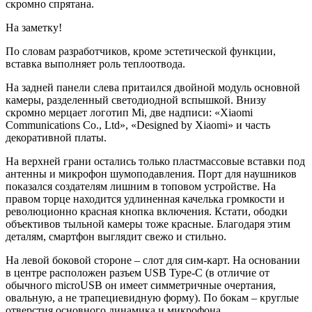
скромно спрятана.
На заметку!
По словам разработчиков, кроме эстетической функции,
вставка выполняет роль теплоотвода.
На задней панели слева притаился двойной модуль основной
камеры, разделенный светодиодной вспышкой. Внизу
скромно мерцает логотип Mi, две надписи: «Xiaomi
Communications Co., Ltd», «Designed by Xiaomi» и часть
декоративной платы.
На верхней грани остались только пластмассовые вставки под
антенны и микрофон шумоподавления. Порт для наушников
показался создателям лишним в топовом устройстве. На
правом торце находится удлиненная качелька громкости и
революционно красная кнопка включения. Кстати, ободки
объективов тыльной камеры тоже красные. Благодаря этим
деталям, смартфон выглядит свежо и стильно.
На левой боковой стороне – слот для сим-карт. На основании
в центре расположен разъем USB Type-C (в отличие от
обычного microUSB он имеет симметричные очертания,
овальную, а не трапециевидную форму). По бокам – круглые
отверстия основного динамика и микрофона.