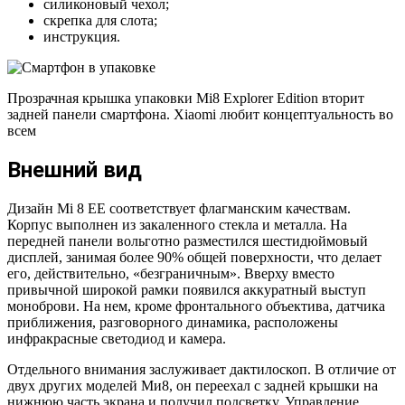
силиконовый чехол;
скрепка для слота;
инструкция.
Прозрачная крышка упаковки Mi8 Explorer Edition вторит
задней панели смартфона. Xiaomi любит концептуальность во
всем
Внешний вид
Дизайн Mi 8 EE соответствует флагманским качествам.
Корпус выполнен из закаленного стекла и металла. На
передней панели вольготно разместился шестидюймовый
дисплей, занимая более 90% общей поверхности, что делает
его, действительно, «безграничным». Вверху вместо
привычной широкой рамки появился аккуратный выступ
моноброви. На нем, кроме фронтального объектива, датчика
приближения, разговорного динамика, расположены
инфракрасные светодиод и камера.
Отдельного внимания заслуживает дактилоскоп. В отличие от
двух других моделей Ми8, он переехал с задней крышки на
нижнюю часть экрана и получил подсветку. Управление