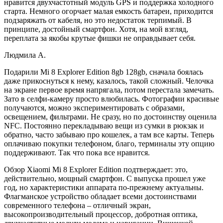
нравится двухчастотный модуль GPS и поддержка холодного
старта. Немного огорчает малая емкость батареи, приходится
подзаряжать от кабеля, но это недостаток терпимый. В
принципе, достойный смартфон. Хотя, на мой взгляд,
переплата за якобы крутые фишки не оправдывает себя.
Людмила А.
Подарили Mi 8 Explorer Edition 8gb 128gb, сначала боялась
даже прикоснуться к нему, казалось, такой сложный. Челочка
на экране первое время напрягала, потом перестала замечать.
Зато в селфи-камеру просто влюбилась. Фотографии красивые
получаются, можно экспериментировать с образами,
освещением, фильтрами. Не сразу, но по достоинству оценила
NFC. Постоянно перекладываю вещи из сумки в рюкзак и
обратно, часто забываю про кошелек, а там все карты. Теперь
оплачиваю покупки телефоном, благо, терминалы эту опцию
поддерживают. Так что пока все нравится.
Обзор Xiaomi Mi 8 Explorer Edition подтверждает: это,
действительно, мощный смартфон. С выпуска прошел уже
год, но характеристики аппарата по-прежнему актуальны.
Флагманское устройство обладает всеми достоинствами
современного телефона – отличный экран,
высокопроизводительный процессор, добротная оптика,