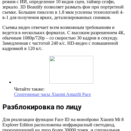
режим с ИИ, определение 10 видов сцен, таймер селфи,
зеркало. 3D Beautify позволяет размыть фон при портретной
съемке. Большие пиксели в 1.8 мкм усилены технологией 4-
в-1 для получения ярких, детализированных снимков.
Съемка видео отвечает всем возможным требованиям и
ведется в нескольких форматах. С высоким разрешением 4К,
обычным 1080р/720р – со скоростью 30 кадров в секунду.
Замедленная с частотой 240 к/с. HD-видео с повышенной
кадровкой в 120 к/с.
Читайте также:
Спортивные часы Xiaomi Amazfit Pace
Разблокировка по лицу
Для реализации функции Face ID на моноброви Xiaomi Mi 8
Explorer Edition расположены инфракрасный светодиод,
проецирующий на лицо более 30000 точек, и специальная