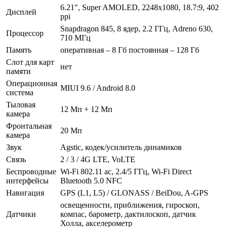
6.21″, Super AMOLED, 2248х1080, 18.7:9, 402
Дисплей
ppi
Snapdragon 845, 8 ядер, 2.2 ГГц, Adreno 630,
Процессор
710 МГц
Память
оперативная – 8 Гб постоянная – 128 Гб
Слот для карт
нет
памяти
Операционная
MIUI 9.6 / Android 8.0
система
Тыловая
12 Мп + 12 Мп
камера
Фронтальная
20 Мп
камера
Звук
Agstic, кодек/усилитель динамиков
Связь
2 / 3 / 4G LTE, VoLTE
Беспроводные
Wi-Fi 802.11 ac, 2.4/5 ГГц, Wi-Fi Direct
интерфейсы
Bluetooth 5.0 NFC
Навигация
GPS (L1, L5) / GLONASS / BeiDou, A-GPS
освещенности, приближения, гироскоп,
Датчики
компас, барометр, дактилоскоп, датчик
Холла, акселерометр