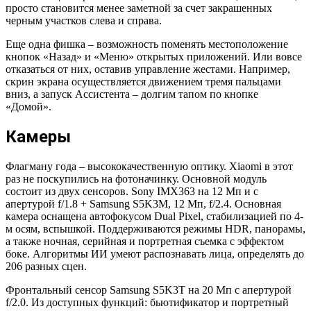
просто становится менее заметной за счет закрашенных
черным участков слева и справа.
Еще одна фишка – возможность поменять местоположение
кнопок «Назад» и «Меню» открытых приложений. Или вовсе
отказаться от них, оставив управление жестами. Например,
скрин экрана осуществляется движением тремя пальцами
вниз, а запуск Ассистента – долгим тапом по кнопке
«Домой».
Камеры
Флагману года – высококачественную оптику. Xiaomi в этот
раз не поскупились на фотоначинку. Основной модуль
состоит из двух сенсоров. Sony IMX363 на 12 Мп и с
апертурой f/1.8 + Samsung S5K3M, 12 Мп, f/2.4. Основная
камера оснащена автофокусом Dual Pixel, стабилизацией по 4-
м осям, вспышкой. Поддерживаются режимы HDR, панорамы,
а также ночная, серийная и портретная съемка с эффектом
боке. Алгоритмы ИИ умеют распознавать лица, определять до
206 разных сцен.
Фронтальный сенсор Samsung S5K3T на 20 Мп с апертурой
f/2.0. Из доступных функций: бьютификатор и портретный