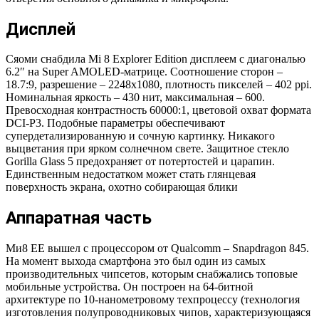
Дисплей
Сяоми снабдила Mi 8 Explorer Edition дисплеем с диагональю
6.2″ на Super AMOLED-матрице. Соотношение сторон –
18.7:9, разрешение – 2248х1080, плотность пикселей – 402 ppi.
Номинальная яркость – 430 нит, максимальная – 600.
Превосходная контрастность 60000:1, цветовой охват формата
DCI-P3. Подобные параметры обеспечивают
супердетализированную и сочную картинку. Никакого
выцветания при ярком солнечном свете. Защитное стекло
Gorilla Glass 5 предохраняет от потертостей и царапин.
Единственным недостатком может стать глянцевая
поверхность экрана, охотно собирающая блики
Аппаратная часть
Ми8 ЕЕ вышел с процессором от Qualcomm – Snapdragon 845.
На момент выхода смартфона это был один из самых
производительных чипсетов, которым снабжались топовые
мобильные устройства. Он построен на 64-битной
архитектуре по 10-нанометровому техпроцессу (технология
изготовления полупроводниковых чипов, характеризующаяся