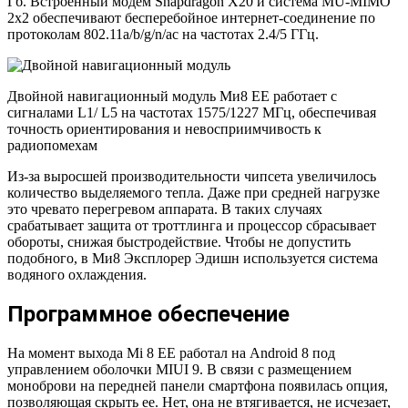
Гб. Встроенный модем Snapdragon X20 и система MU-MIMO
2х2 обеспечивают бесперебойное интернет-соединение по
протоколам 802.11a/b/g/n/ac на частотах 2.4/5 ГГц.
Двойной навигационный модуль Ми8 ЕЕ работает c
сигналами L1/ L5 на частотах 1575/1227 МГц, обеспечивая
точность ориентирования и невосприимчивость к
радиопомехам
Из-за выросшей производительности чипсета увеличилось
количество выделяемого тепла. Даже при средней нагрузке
это чревато перегревом аппарата. В таких случаях
срабатывает защита от троттлинга и процессор сбрасывает
обороты, снижая быстродействие. Чтобы не допустить
подобного, в Ми8 Эксплорер Эдишн используется система
водяного охлаждения.
Программное обеспечение
На момент выхода Mi 8 EE работал на Android 8 под
управлением оболочки MIUI 9. В связи с размещением
моноброви на передней панели смартфона появилась опция,
позволяющая скрыть ее. Нет, она не втягивается, не исчезает,