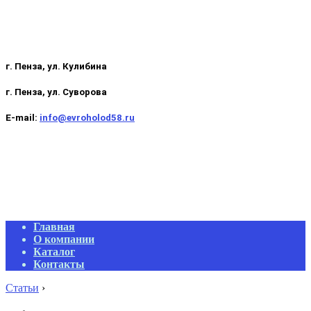
г. Пенза, ул. Кулибина
г. Пенза, ул. Суворова
E-mail:
info@evroholod58.ru
Primary
Главная
Navigation
О компании
Menu
Каталог
Контакты
Статьи
›