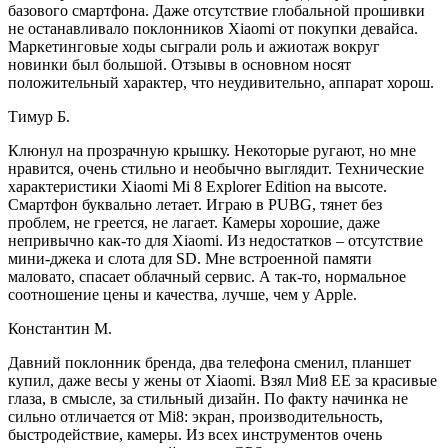
базового смартфона. Даже отсутствие глобальной прошивки
не останавливало поклонников Xiaomi от покупки девайса.
Маркетинговые ходы сыграли роль и ажиотаж вокруг
новинки был большой. Отзывы в основном носят
положительный характер, что неудивительно, аппарат хорош.
Тимур Б.
Клюнул на прозрачную крышку. Некоторые ругают, но мне
нравится, очень стильно и необычно выглядит. Технические
характеристики Xiaomi Mi 8 Explorer Edition на высоте.
Смартфон буквально летает. Играю в PUBG, тянет без
проблем, не греется, не лагает. Камеры хорошие, даже
непривычно как-то для Xiaomi. Из недостатков – отсутствие
мини-джека и слота для SD. Мне встроенной памяти
маловато, спасает облачный сервис. А так-то, нормальное
соотношение цены и качества, лучше, чем у Apple.
Константин М.
Давний поклонник бренда, два телефона сменил, планшет
купил, даже весы у жены от Xiaomi. Взял Ми8 ЕЕ за красивые
глаза, в смысле, за стильный дизайн. По факту начинка не
сильно отличается от Mi8: экран, производительность,
быстродействие, камеры. Из всех инструментов очень