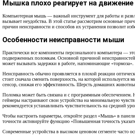
Мышка плохо реагирует на движение 
Компьютерная мышь — важный инструмент для работы и развлеч
вызывает неудобства. В этой статье рассмотрим основные пр
причин неисправности и способов их устранения позволит изб
Особенности неисправности мыши
Практически все компоненты персонального компьютера — это
подверженных поломкам. Основной причиной неисправностей ча
может вызывать задержки в работе, напоминающие «тормоза».
Неисправность обычно проявляется в плохой реакции оптическо
стоит сначала сменить поверхность, на которой используется м
сенсор, снижая его эффективность. Шерсть домашних животных
Поломка может быть связана и с программным обеспечением. 
геймеры настраивают свои устройства на минимальную чувстви
рекомендуется устанавливать чувствительность на средний уро
Чтобы настроить параметры, откройте раздел «Мышь» в панели
точности активируйте функцию «Повышенная точность указател
Современные устройства в высоком ценовом сегменте часто ос