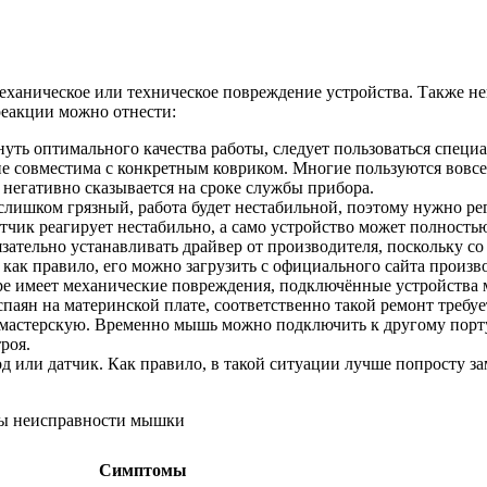
ханическое или техническое повреждение устройства. Также не
еакции можно отнести:
уть оптимального качества работы, следует пользоваться специа
е совместима с конкретным ковриком. Многие пользуются вовсе 
 негативно сказывается на сроке службы прибора.
слишком грязный, работа будет нестабильной, поэтому нужно ре
тчик реагирует нестабильно, а само устройство может полностью
зательно устанавливать драйвер от производителя, поскольку с
 как правило, его можно загрузить с официального сайта произв
 имеет механические повреждения, подключённые устройства мо
спаян на материнской плате, соответственно такой ремонт треб
 мастерскую. Временно мышь можно подключить к другому порту.
роя.
 или датчик. Как правило, в такой ситуации лучше попросту за
Симптомы