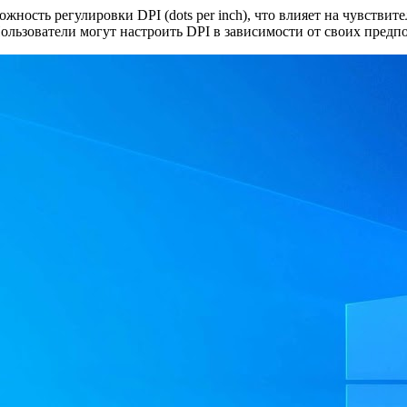
ность регулировки DPI (dots per inch), что влияет на чувствит
Пользователи могут настроить DPI в зависимости от своих пред