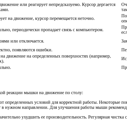
движение или реагирует непредсказуемо. Курсор дергается
Оч
ками.
та
По
ет на движение, курсор перемещается неточно.
оп
Пр
льно, периодически пропадает связь с компьютером.
ес
оями или отключается.
За
ктно, появляются ошибки.
Пе
на движение на определенных поверхностях (например,
Ис
х).
ильно.
Пр
хой реакции мышки на движение по столу:
т определенных условий для корректной работы. Некоторые пове
ет в нужном направлении. Для улучшения работы мыши рекоменд
начительно ухудшить ее производительность. Регулярная чистка 