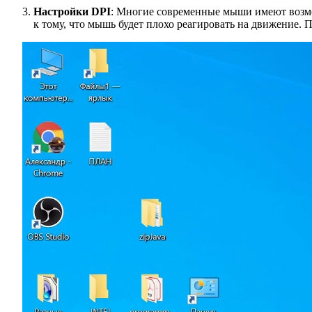
Настройки DPI
: Многие современные мыши имеют возмож
к тому, что мышь будет плохо реагировать на движение. 