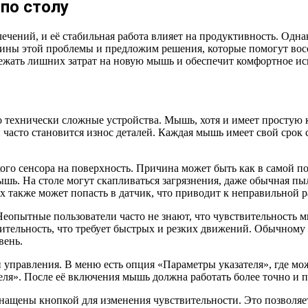
по столу
ений, и её стабильная работа влияет на продуктивность. Однак
ичины этой проблемы и предложим решения, которые помогут во
ежать лишних затрат на новую мышь и обеспечит комфортное ис
 технически сложные устройства. Мышь, хотя и имеет простую 
сто становится износ деталей. Каждая мышь имеет свой срок с
го сенсора на поверхность. Причина может быть как в самой по
ышь. На столе могут скапливаться загрязнения, даже обычная пыл
 также может попасть в датчик, что приводит к неправильной р
Неопытные пользователи часто не знают, что чувствительность
тельность, что требует быстрых и резких движений. Обычному 
вень.
 управления. В меню есть опция «Параметры указателя», где мо
я». После её включения мышь должна работать более точно и п
нащены кнопкой для изменения чувствительности. Это позволяет