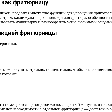
 как фритюрницу
хникой, предлагая множество функций для упрощения приготовл
смотрим, какие мультиварки подходят для фритюра, особенности
ользовать мультиварку и разнообразить меню любимыми блюдам
нкцией фритюрницы
теристики:
.
Ее можно купить отдельно, но желательно, чтобы она соответст
 готовить:
ты помещаются в разогретое масло, а через 3-5 минут их извлек
тому нет необходимости в отдельной фритюрнице — достаточно 