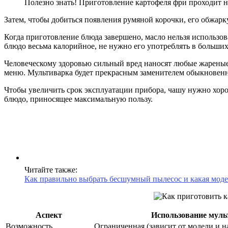
Полезно знать! Приготовление картофеля фри проходит не
Затем, чтобы добиться появления румяной корочки, его обжарк
Когда приготовление блюда завершено, масло нельзя использов
блюдо весьма калорийное, не нужно его употреблять в больших
Человеческому здоровью сильный вред наносят любые жареные 
меню. Мультиварка будет прекрасным заменителем обыкнове
Чтобы увеличить срок эксплуатации прибора, чашу нужно хорош
блюдо, приносящее максимальную пользу.
Читайте также:
Как правильно выбрать бесшумный пылесос и какая моде
Аспект
Использование мул
Возможность
Ограниченная (зависит от модели и 