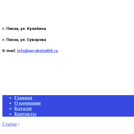
г. Пенза, ул. Кулибина
г. Пенза, ул. Суворова
E-mail:
info@evroholod58.ru
Primary
Главная
Navigation
О компании
Menu
Каталог
Контакты
Статьи
›