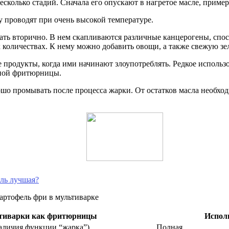
сколько стадий. Сначала его опускают в нагретое масле, пример
у проводят при очень высокой температуре.
ать вторично. В нем скапливаются различные канцерогены, спос
 количествах. К нему можно добавить овощи, а также свежую зе
продукты, когда ими начинают злоупотреблять. Редкое использ
нной фритюрницы.
о промывать после процесса жарки. От остатков масла необходи
ль лучшая?
ьтиварки как фритюрницы
Испол
наличия функции “жарка”)
Полная