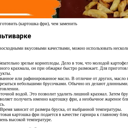
товить (картошка фри), чем заменить
льтиварке
восходными вкусовыми качествами, можно использовать несколь
язательно зрелые корнеплоды. Дело в том, что молодой картофел
ного крахмала, он при обжарке быстро размокает. Для приготовл
дукты.
анное или рафинированное масло. В отличие от других, масло 
арезаться небольшими брусочками. Обычно их делают длинными
отовлении.
точной водой. Это позволит удалить лишний крахмал. Затем бр
озволяет получить именно картошку фри, а необычное жареное б
сь.
Время зависит от размера бруска, от выбранной температуры.
товая картошка фри подается в качестве гарнира к главному бл
чень высокой температуре.