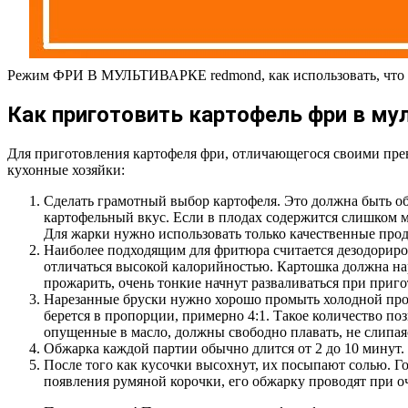
Режим ФРИ В МУЛЬТИВАРКЕ redmond, как использовать, что го
Как приготовить картофель фри в му
Для приготовления картофеля фри, отличающегося своими пре
кухонные хозяйки:
Сделать грамотный выбор картофеля. Это должна быть об
картофельный вкус. Если в плодах содержится слишком м
Для жарки нужно использовать только качественные про
Наиболее подходящим для фритюра считается дезодориров
отличаться высокой калорийностью. Картошка должна н
прожарить, очень тонкие начнут разваливаться при приг
Нарезанные бруски нужно хорошо промыть холодной про
берется в пропорции, примерно 4:1. Такое количество п
опущенные в масло, должны свободно плавать, не слипая
Обжарка каждой партии обычно длится от 2 до 10 минут. 
После того как кусочки высохнут, их посыпают солью. Го
появления румяной корочки, его обжарку проводят при о