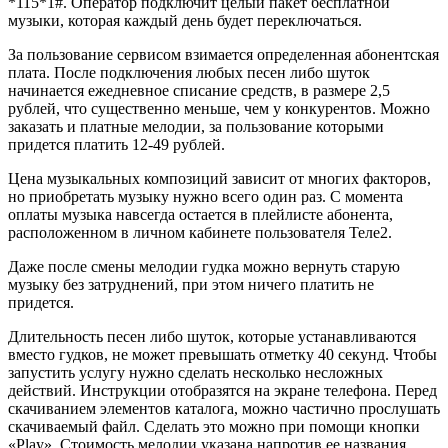
*115*1#. Оператор подключит целый пакет бесплатной
музыки, которая каждый день будет переключаться.
За пользование сервисом взимается определенная абонентская
плата. После подключения любых песен либо шуток
начинается ежедневное списание средств, в размере 2,5
рублей, что существенно меньше, чем у конкурентов. Можно
заказать и платные мелодии, за пользование которыми
придется платить 12-49 рублей.
Цена музыкальных композиций зависит от многих факторов,
но приобретать музыку нужно всего один раз. С момента
оплаты музыка навсегда остается в плейлисте абонента,
расположенном в личном кабинете пользователя Теле2.
Даже после смены мелодии гудка можно вернуть старую
музыку без затруднений, при этом ничего платить не
придется.
Длительность песен либо шуток, которые устанавливаются
вместо гудков, не может превышать отметку 40 секунд. Чтобы
запустить услугу нужно сделать несколько несложных
действий. Инструкции отобразятся на экране телефона. Перед
скачиванием элементов каталога, можно частично прослушать
скачиваемый файл. Сделать это можно при помощи кнопки
«Play». Стоимость мелодии указана напротив ее названия.