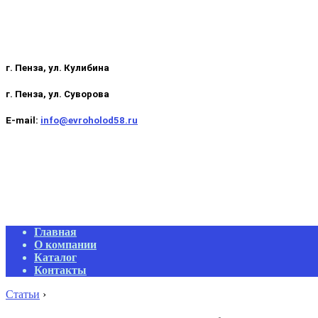
г. Пенза, ул. Кулибина
г. Пенза, ул. Суворова
E-mail:
info@evroholod58.ru
Primary
Главная
Navigation
О компании
Menu
Каталог
Контакты
Статьи
›