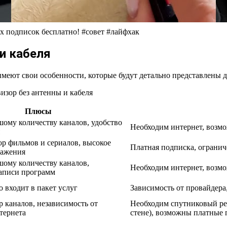
х подписок бесплатно! #совет #лайфхак
и кабеля
еют свои особенности, которые будут детально представлены д
Плюсы
шому количеству каналов, удобство
Необходим интернет, возм
 фильмов и сериалов, высокое
Платная подписка, ограни
ражения
шому количеству каналов,
Необходим интернет, возмо
аписи программ
о входит в пакет услуг
Зависимость от провайдера
 каналов, независимость от
Необходим спутниковый рес
тернета
стене), возможны платные