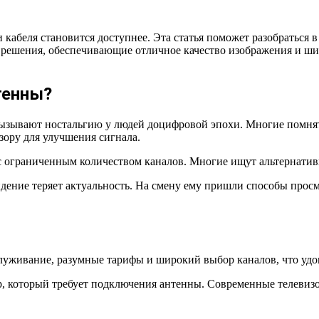
и кабеля становится доступнее. Эта статья поможет разобраться
решения, обеспечивающие отличное качество изображения и шир
тенны?
зывают ностальгию у людей доцифровой эпохи. Многие помнят п
зору для улучшения сигнала.
е с ограниченным количеством каналов. Многие ищут альтернати
идение теряет актуальность. На смену ему пришли способы просм
уживание, разумные тарифы и широкий выбор каналов, что удов
ер, который требует подключения антенны. Современные телеви