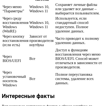
Сохраняет личные файлы
Через меню
Windows 10,
или удаляет все данные –
“Параметры”
Windows 11
выбирается пользователем.
Через среду
Используется, если
восстановления
Windows 10,
стандартный способ
Windows
Windows 11
недоступен. Полное
(WinRE)
удаление данных.
Через кнопку
Зависит от
Часто приводит к полному
восстановления
производителя
удалению данных.
(если есть)
ноутбука
Доступ к функциям
восстановления через меню
Через
Все
BIOS/UEFI. Способ может
BIOS/UEFI
отличаться в зависимости от
производителя.
Через
Полное переустановка
установочный
Все
системы, удаление всех
носитель
данных.
Windows
Интересные факты