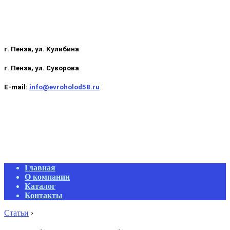
г. Пенза, ул. Кулибина
г. Пенза, ул. Суворова
E-mail:
info@evroholod58.ru
Primary
Главная
Navigation
О компании
Menu
Каталог
Контакты
Статьи
›