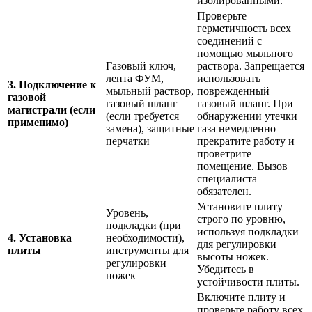
изолированными.
Проверьте
герметичность всех
соединений с
помощью мыльного
Газовый ключ,
раствора. Запрещается
лента ФУМ,
использовать
3. Подключение к
мыльный раствор,
поврежденный
газовой
газовый шланг
газовый шланг. При
магистрали (если
(если требуется
обнаружении утечки
применимо)
замена), защитные
газа немедленно
перчатки
прекратите работу и
проветрите
помещение. Вызов
специалиста
обязателен.
Установите плиту
Уровень,
строго по уровню,
подкладки (при
используя подкладки
4. Установка
необходимости),
для регулировки
плиты
инструменты для
высоты ножек.
регулировки
Убедитесь в
ножек
устойчивости плиты.
Включите плиту и
проверьте работу всех