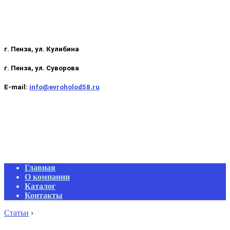
г. Пенза, ул. Кулибина
г. Пенза, ул. Суворова
E-mail:
info@evroholod58.ru
Primary
Главная
Navigation
О компании
Menu
Каталог
Контакты
Статьи
›