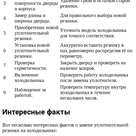
Удаление грязи и остатков старой
3
поверхности дверцы
резинки.
и корпуса.
Замер длины и
Для правильного выбора новой
4
ширины дверцы.
резинки.
Приобретение новой
Уточнить модель холодильника
5
уплотнительной
для точного соответствия.
резинки.
Установка новой
Аккуратно вставить резинку в
6
уплотнительной
паз, равномерно распределяя её по
резинки.
периметру.
Проверка
Закрыть дверцу и проверить на
7
герметичности.
наличие зазоров.
Включение
Проверить работу холодильника
8
холодильника.
после замены уплотнителя.
Проверить температуру внутри
Наблюдение за
9
холодильника в течение
работой.
нескольких часов.
Интересные факты
Вот несколько интересных фактов о замене уплотнительной
резинки на холодильнике: