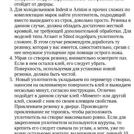
отойдет от дверцы.
Для холодильников Indesit и Ariston и прочих схожих по
комплектации марок найти уплотнитель, подходящий
вместо вышедшего из строя, довольно просто. Резинка в
данном случае, должна обладать достаточно жесткой
кромкой, не требующей дополнительной обработки. Для
моделей типа Атлант и Stinol подобрать уплотнитель
сложнее. В этом случае рекомендуем доработать ту
резинку, которая у вас имеется, самостоятельно, срезав с
нее ненужное утолщение при помощи острого ножа.
Убрав со створок резинку, внимательно осмотрите паз.
Если в нем остался клей, его следует убрать.
Поверхность, используемая для установки новой
резинки, должна быть чистой.
Новый уплотнитель укладываем по периметру створки,
наносим на оклеиваемую поверхность клей и выжидаем
несколько минут, согласно инструкции. Отлично
подойдет в данном случае клей «Момент» или другой
клей, схожий с ним по своим клеящим свойствам.
Приклеиваем резинку к дверце. Производите
приклеивание не торопясь, чтобы расположить
уплотнитель на створке максимально ровно. Если для
закрепления уплотнителя используются шурупы, то
крепить его следует сначала по углам, а затем, уже по
всему остальному контуру, выдерживая шаг, равный 10