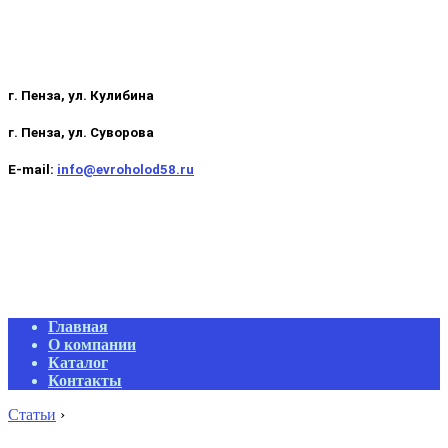
г. Пенза, ул. Кулибина
г. Пенза, ул. Суворова
E-mail:
info@evroholod58.ru
Primary
Главная
Navigation
О компании
Menu
Каталог
Контакты
Статьи
›