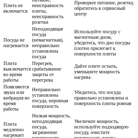
Проверьте питание, розетку,
Плита не
неисправность
обратитесь в сервисный
включается
плиты,
центр
неисправность
розетки
Неподходящая
Используйте посуду с
посуда
магнитным дном,
Посуда не
(немагнитная),
убедитесь, что дно посуды
нагревается
неправильно
плотно прилегает к
установлена
поверхности плиты
посуда
Плита
Перегрев,
Дайте плите остыть,
выключается
срабатывание
уменьшите мощность
во время
защиты от
нагрева
работы
перегрева
Появляются
Неправильно
звуки или
Убедитесь, что посуда
установлена
вибрация во
правильно установлена и
посуда, неровная
время
поверхность плиты ровная
поверхность
работы
Низкая мощность,
неподходящая
Увеличьте мощность,
Плита
посуда,
используйте подходящую
медленно
загрязнение
посуду, очистите
нагревает
поверхности
поверхность плиты