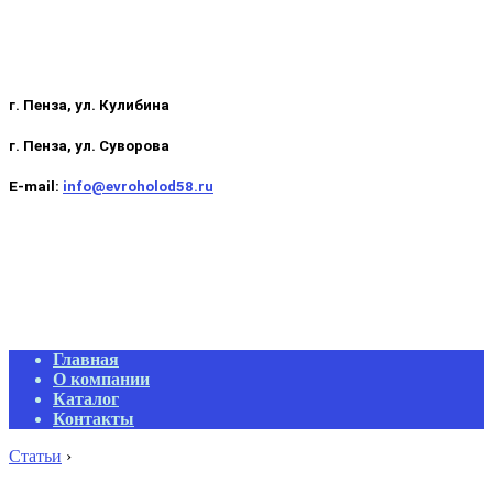
г. Пенза, ул. Кулибина
г. Пенза, ул. Суворова
E-mail:
info@evroholod58.ru
Primary
Главная
Navigation
О компании
Menu
Каталог
Контакты
Статьи
›