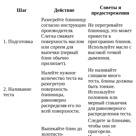
Советы и
Шаг
Действие
предостережения
Разогрейте блинницу
согласно инструкции
Не перегревайте
производителя.
блинницу, это может
Слегка смажьте
привести к
1. Подготовка
поверхность маслом
пригоранию блинов.
или спреем для
Используйте масло с
выпечки (первый
высокой точкой
блин обычно
дымления.
прилипает).
Не наливайте
Налейте нужное
слишком много
количество теста на
теста, блины должны
разогретую
быть тонкие.
2. Наливание
поверхность
Используйте
теста
блинницы,
половник или
равномерно
мерный стаканчик
распределяя его по
для равномерного
всей поверхности.
распределения теста.
Следите за блинами,
чтобы они не
Выпекайте блин до
пригорели.
золотисто-