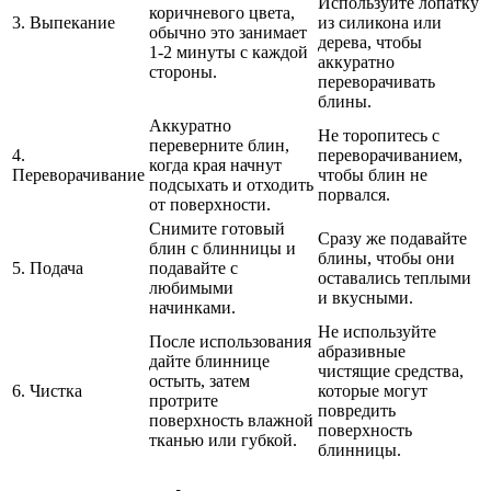
Используйте лопатку
коричневого цвета,
3. Выпекание
из силикона или
обычно это занимает
дерева, чтобы
1-2 минуты с каждой
аккуратно
стороны.
переворачивать
блины.
Аккуратно
Не торопитесь с
переверните блин,
4.
переворачиванием,
когда края начнут
Переворачивание
чтобы блин не
подсыхать и отходить
порвался.
от поверхности.
Снимите готовый
Сразу же подавайте
блин с блинницы и
блины, чтобы они
5. Подача
подавайте с
оставались теплыми
любимыми
и вкусными.
начинками.
Не используйте
После использования
абразивные
дайте блиннице
чистящие средства,
остыть, затем
6. Чистка
которые могут
протрите
повредить
поверхность влажной
поверхность
тканью или губкой.
блинницы.