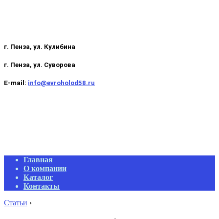
г. Пенза, ул. Кулибина
г. Пенза, ул. Суворова
E-mail:
info@evroholod58.ru
Primary
Главная
Navigation
О компании
Menu
Каталог
Контакты
Статьи
›