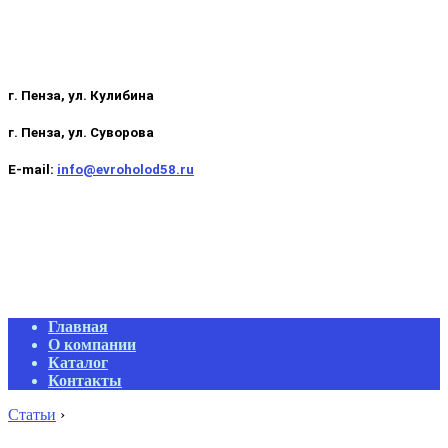
г. Пенза, ул. Кулибина
г. Пенза, ул. Суворова
E-mail:
info@evroholod58.ru
Primary
Главная
Navigation
О компании
Menu
Каталог
Контакты
Статьи
›