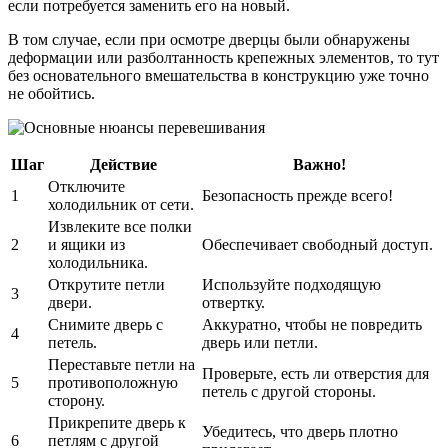
если потребуется заменить его на новый.
В том случае, если при осмотре дверцы были обнаружены
деформации или разболтанность крепежных элементов, то тут
без основательного вмешательства в конструкцию уже точно
не обойтись.
Шаг
Действие
Важно!
Отключите
1
Безопасность прежде всего!
холодильник от сети.
Извлеките все полки
2
и ящики из
Обеспечивает свободный доступ.
холодильника.
Открутите петли
Используйте подходящую
3
двери.
отвертку.
Снимите дверь с
Аккуратно, чтобы не повредить
4
петель.
дверь или петли.
Переставьте петли на
Проверьте, есть ли отверстия для
5
противоположную
петель с другой стороны.
сторону.
Прикрепите дверь к
Убедитесь, что дверь плотно
6
петлям с другой