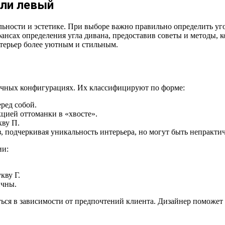
или левый
ьности и эстетике. При выборе важно правильно определить у
нюансах определения угла дивана, предоставив советы и методы,
терьер более уютным и стильным.
ичных конфигурациях. Их классифицируют по форме:
ред собой.
кцией оттоманки в «хвосте».
кву П.
з, подчеркивая уникальность интерьера, но могут быть непракт
ии:
кву Г.
ичны.
ться в зависимости от предпочтений клиента. Дизайнер поможе