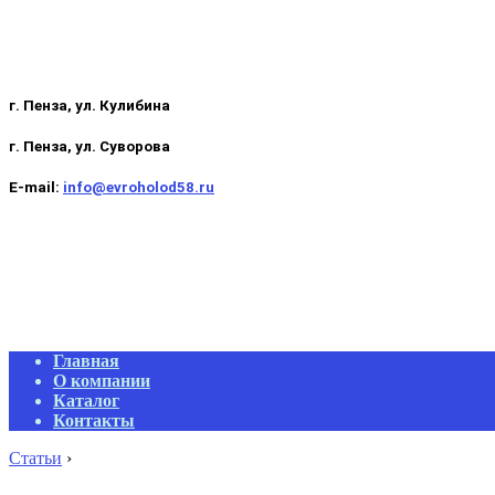
г. Пенза, ул. Кулибина
г. Пенза, ул. Суворова
E-mail:
info@evroholod58.ru
Primary
Главная
Navigation
О компании
Menu
Каталог
Контакты
Статьи
›