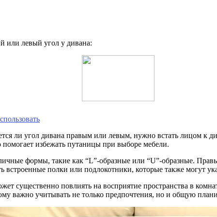
й или левый угол у дивана:
использовать
ется ли угол дивана правым или левым, нужно встать лицом к ди
ло помогает избежать путаницы при выборе мебели.
зличные формы, такие как “L”-образные или “U”-образные. Прав
ть встроенные полки или подлокотники, которые также могут ук
ожет существенно повлиять на восприятие пространства в комна
ому важно учитывать не только предпочтения, но и общую плани