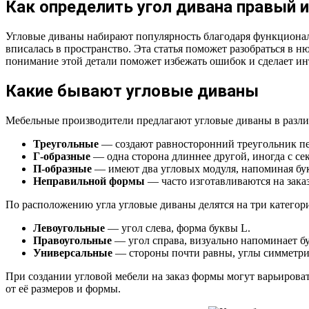
Как определить угол дивана правый 
Угловые диваны набирают популярность благодаря функционал
вписалась в пространство. Эта статья поможет разобраться в 
понимание этой детали поможет избежать ошибок и сделает ин
Какие бывают угловые диваны
Мебельные производители предлагают угловые диваны в разл
Треугольные
— создают равносторонний треугольник пе
Г-образные
— одна сторона длиннее другой, иногда с се
П-образные
— имеют два угловых модуля, напоминая бу
Неправильной формы
— часто изготавливаются на зака
По расположению угла угловые диваны делятся на три категор
Левоугольные
— угол слева, форма буквы L.
Правоугольные
— угол справа, визуально напоминает бу
Универсальные
— стороны почти равны, углы симметр
При создании угловой мебели на заказ формы могут варьирова
от её размеров и формы.