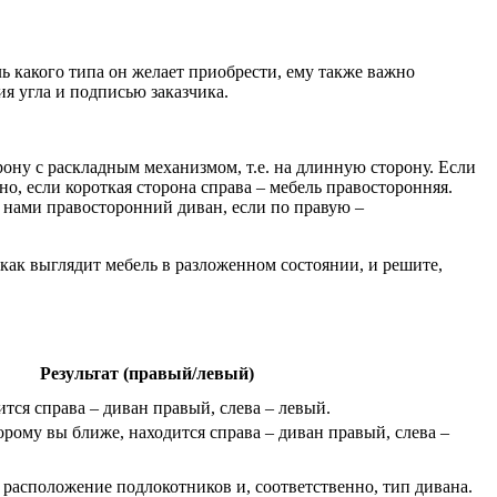
ь какого типа он желает приобрести, ему также важно
я угла и подписью заказчика.
рону с раскладным механизмом, т.е. на длинную сторону. Если
о, если короткая сторона справа – мебель правосторонняя.
ед нами правосторонний диван, если по правую –
как выглядит мебель в разложенном состоянии, и решите,
Результат (правый/левый)
тся справа – диван правый, слева – левый.
орому вы ближе, находится справа – диван правый, слева –
расположение подлокотников и, соответственно, тип дивана.