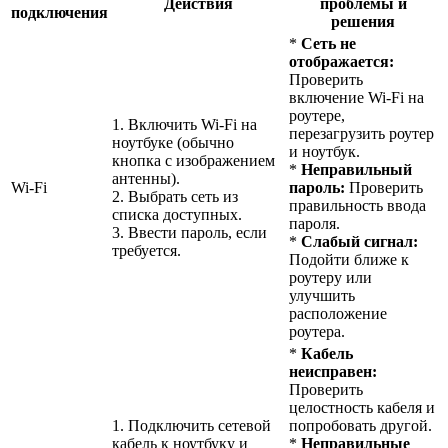
Действия
проблемы и
подключения
решения
*
Сеть не
отображается:
Проверить
включение Wi-Fi на
роутере,
1. Включить Wi-Fi на
перезагрузить роутер
ноутбуке (обычно
и ноутбук.
кнопка с изображением
*
Неправильный
антенны).
Wi-Fi
пароль:
Проверить
2. Выбрать сеть из
правильность ввода
списка доступных.
пароля.
3. Ввести пароль, если
*
Слабый сигнал:
требуется.
Подойти ближе к
роутеру или
улучшить
расположение
роутера.
*
Кабель
неисправен:
Проверить
целостность кабеля и
1. Подключить сетевой
попробовать другой.
кабель к ноутбуку и
*
Неправильные