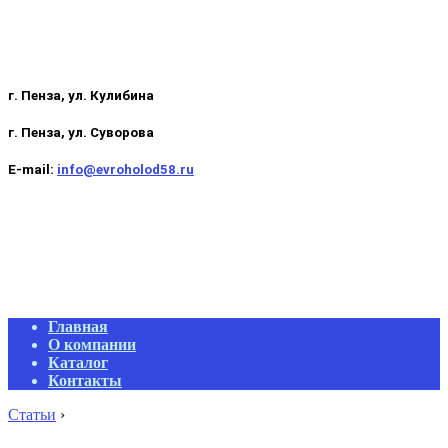
г. Пенза, ул. Кулибина
г. Пенза, ул. Суворова
E-mail:
info@evroholod58.ru
Primary
Главная
Navigation
О компании
Menu
Каталог
Контакты
Статьи
›