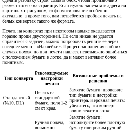
сделать разбивку строк, создать блок, чтобы произвольно
разместить его на странице. Если нужно напечатать адреса на
картинках с рисунком, то форматирование особенно
актуально, а кроме того, вам потребуется пробная печать на
белых конвертах такого же формата.
Печать на конвертах при некотором навыке оказывается
гораздо проще двусторонней. Но если никак не удается
справиться с задачей, можно попробовать решить её через
соседнее меню – «Наклейки». Процесс заполнения в обоих
случаях похож, но при печати наклеек невозможно ошибиться
с положением бумаги в лотке, да и макет выглядит более
понятным.
Рекомендуемые
Возможные проблемы и
Тип конверта
настройки
решения
печати
Замятие бумаги: проверьте
Печать на
тип бумаги и настройки
Стандартный
стандартной
принтера. Неровная печать:
(№10, DL)
бумаге, поля 1-2
убедитесь, что конверт
см от края.
ровно лежит в лотке.
Замятие бумаги:
Ручная подача,
используйте более плотную
возможно
бумагу или режим ручной