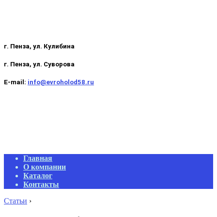
г. Пенза, ул. Кулибина
г. Пенза, ул. Суворова
E-mail:
info@evroholod58.ru
Primary
Главная
Navigation
О компании
Menu
Каталог
Контакты
Статьи
›