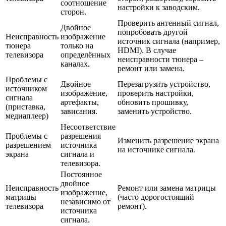
соотношение
настройки к заводским.
сторон.
Проверить антенный сигнал,
Двойное
попробовать другой
Неисправность
изображение
источник сигнала (например,
тюнера
только на
HDMI). В случае
телевизора
определённых
неисправности тюнера –
каналах.
ремонт или замена.
Проблемы с
Двойное
Перезагрузить устройство,
источником
изображение,
проверить настройки,
сигнала
артефакты,
обновить прошивку,
(приставка,
зависания.
заменить устройство.
медиаплеер)
Несоответствие
Проблемы с
разрешения
Изменить разрешение экрана
разрешением
источника
на источнике сигнала.
экрана
сигнала и
телевизора.
Постоянное
двойное
Неисправность
Ремонт или замена матрицы
изображение,
матрицы
(часто дорогостоящий
независимо от
телевизора
ремонт).
источника
сигнала.