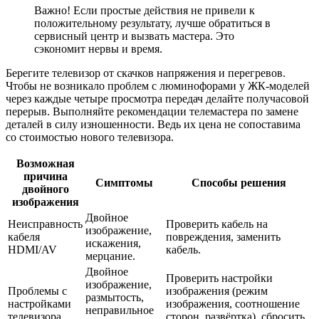
Важно! Если простые действия не привели к
положительному результату, лучше обратиться в
сервисный центр и вызвать мастера. Это
сэкономит нервы и время.
Берегите телевизор от скачков напряжения и перегревов.
Чтобы не возникало проблем с люминофорами у ЖК-моделей
через каждые четыре просмотра передач делайте получасовой
перерыв. Выполняйте рекомендации телемастера по замене
деталей в силу изношенности. Ведь их цена не сопоставима
со стоимостью нового телевизора.
Возможная
причина
Симптомы
Способы решения
двойного
изображения
Двойное
Неисправность
Проверить кабель на
изображение,
кабеля
повреждения, заменить
искажения,
HDMI/AV
кабель.
мерцание.
Двойное
Проверить настройки
изображение,
Проблемы с
изображения (режим
размытость,
настройками
изображения, соотношение
неправильное
телевизора
сторон, развёртка), сбросить