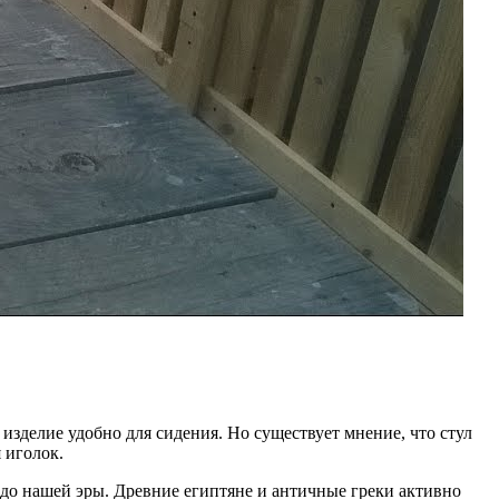
изделие удобно для сидения. Но существует мнение, что стул
 иголок.
 до нашей эры. Древние египтяне и античные греки активно