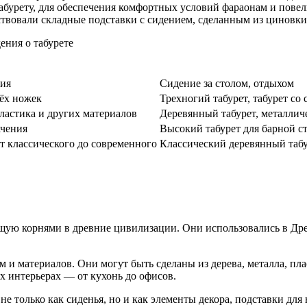
абурету, для обеспечения комфортных условий фараонам и повел
твовали складные подставки с сидением, сделанным из циновки
ния
Сидение за столом, отдыхом
рёх ножек
Трехногий табурет, табурет со
пластика и других материалов
Деревянный табурет, металличе
ачения
Высокий табурет для барной ст
т классического до современного
Классический деревянный табу
щую корнями в древние цивилизации. Они использовались в Древ
 и материалов. Они могут быть сделаны из дерева, металла, пл
х интерьерах — от кухонь до офисов.
не только как сиденья, но и как элементы декора, подставки для