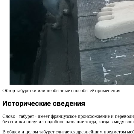
Обзор табуретки или необычные способы её применения
Исторические сведения
Слово «табурет» имеет французское происхождение и переводитс
без спинки получил подобное название тогда, когда в моду вош
В общем и целом табурет считается древнейшим предметом меб