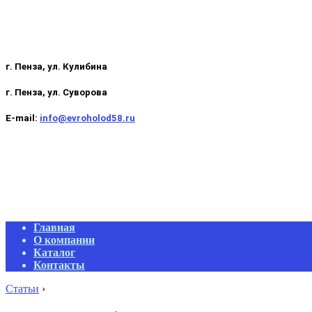
г. Пенза, ул. Кулибина
г. Пенза, ул. Суворова
E-mail:
info@evroholod58.ru
Primary
Главная
Navigation
О компании
Menu
Каталог
Контакты
Статьи
›