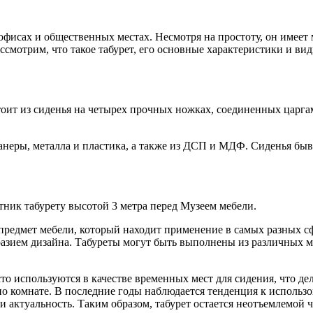
фисах и общественных местах. Несмотря на простоту, он имеет 
ассмотрим, что такое табурет, его основные характеристики и в
стоит из сиденья на четырех прочных ножках, соединенных царг
анеры, металла и пластика, а также из ДСП и МДФ. Сиденья быв
тник табурету высотой 3 метра перед Музеем мебели.
 предмет мебели, который находит применение в самых разных с
азием дизайна. Табуреты могут быть выполнены из различных мат
сто используются в качестве временных мест для сидения, что д
по комнате. В последние годы наблюдается тенденция к использо
 актуальность. Таким образом, табурет остается неотъемлемой 