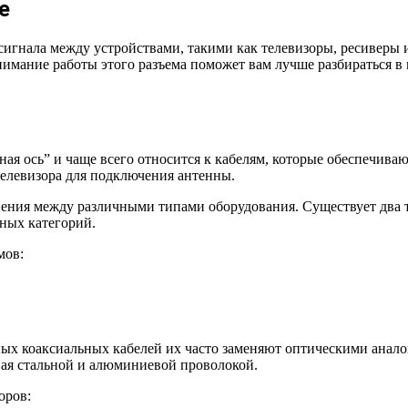
е
сигнала между устройствами, такими как телевизоры, ресиверы и 
онимание работы этого разъема поможет вам лучше разбираться 
ная ось” и чаще всего относится к кабелям, которые обеспечива
телевизора для подключения антенны.
ения между различными типами оборудования. Существует два т
ных категорий.
мов:
ых коаксиальных кабелей их часто заменяют оптическими аналог
вая стальной и алюминиевой проволокой.
оров: