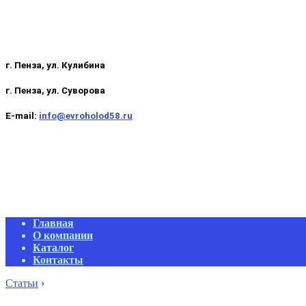
г. Пенза, ул. Кулибина
г. Пенза, ул. Суворова
E-mail:
info@evroholod58.ru
Primary
Главная
Navigation
О компании
Menu
Каталог
Контакты
Статьи
›