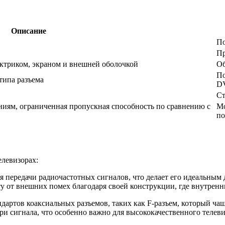
Описание
По
Пр
ктриком, экраном и внешней оболочкой
Об
По
типа разъема
D
Ст
иям, ограниченная пропускная способность по сравнению с
Мо
по
елевизорах:
ля передачи радиочастотных сигналов, что делает его идеальным
у от внешних помех благодаря своей конструкции, где внутрен
ндартов коаксиальных разъемов, таких как F-разъем, который ча
и сигнала, что особенно важно для высококачественного телеви