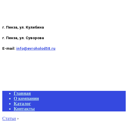
г. Пенза, ул. Кулибина
г. Пенза, ул. Суворова
E-mail:
info@evroholod58.ru
Primary
Главная
Navigation
О компании
Menu
Каталог
Контакты
Статьи
›