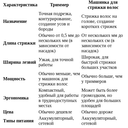
Машинка для
Характеристика
Триммер
стрижки волос
Точная подрезка,
Стрижка волос на
контурирование,
Назначение
голове, создание
создание усов и
коротких стрижек
бороды
Обычно от 0,5 мм до
От нескольких мм до
нескольких мм (в
нескольких см (в
Длина стрижки
зависимости от
зависимости от
насадок)
насадок)
Широкая, для
Узкая, для точной
Ширина лезвий
быстрой стрижки
работы
больших участков
Обычно меньше, чем
Обычно больше, чем
Мощность
у машинок для
у триммеров
стрижки волос
Компактный,
Может быть более
удобный для работы
громоздким, но
Эргономика
в труднодоступных
удобен для больших
местах
площадей
Цена
Обычно дешевле
Обычно дороже
Аккумуляторный,
Аккумуляторный,
Типы питания
сетевой
сетевой