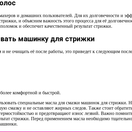
олос
херов и домашних пользователей. Для их долговечности и эфф
стрижки, и объясним важность этого процесса для её долговечно
 поломок и обеспечит качественный результат стрижки.
ывать машинку для стрижки
 и не очищать её после работы, это приведет к следующим посл
 более комфортной и быстрой.
льзовать специальные масла для смазки машинок для стрижки. Н
ую смазку и не оставляют жирных следов. Также стоит обратить
термостойкостью и предотвращают износ лезвий. Важно помнить, 
льтат стрижки. Перед применением масла необходимо тщательно 
 машинки.