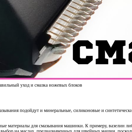
равильный уход и смазка ножевых блоков
азывания подойдут и минеральные, силиконовые и синтетические
ные материалы для смазывания машинки. К примеру, вазелин либ
 выбор на маслах, предназначенных для швейных машин, поскол