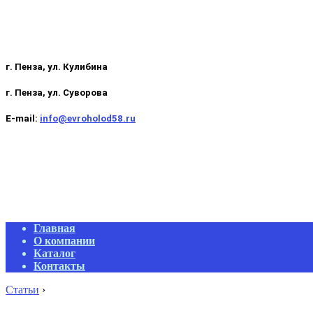
г. Пенза, ул. Кулибина
г. Пенза, ул. Суворова
E-mail:
info@evroholod58.ru
Primary
Главная
Navigation
О компании
Menu
Каталог
Контакты
Статьи
›