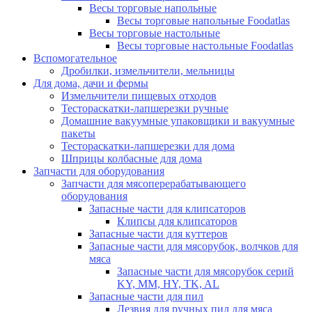
Весы торговые напольные
Весы торговые напольные Foodatlas
Весы торговые настольные
Весы торговые настольные Foodatlas
Вспомогательное
Дробилки, измельчители, мельницы
Для дома, дачи и фермы
Измельчители пищевых отходов
Тестораскатки-лапшерезки ручные
Домашние вакуумные упаковщики и вакуумные
пакеты
Тестораскатки-лапшерезки для дома
Шприцы колбасные для дома
Запчасти для оборудования
Запчасти для мясоперерабатывающего
оборудования
Запасные части для клипсаторов
Клипсы для клипсаторов
Запасные части для куттеров
Запасные части для мясорубок, волчков для
мяса
Запасные части для мясорубок серий
KY, ММ, HY, TK, AL
Запасные части для пил
Лезвия для ручных пил для мяса