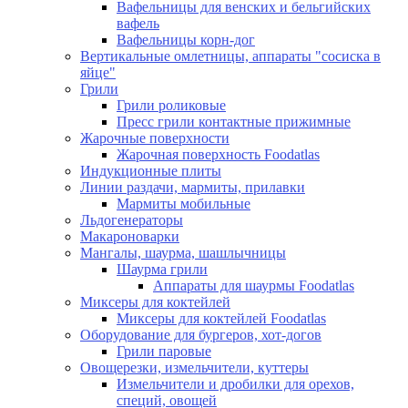
Вафельницы для венских и бельгийских
вафель
Вафельницы корн-дог
Вертикальные омлетницы, аппараты "сосиска в
яйце"
Грили
Грили роликовые
Пресс грили контактные прижимные
Жарочные поверхности
Жарочная поверхность Foodatlas
Индукционные плиты
Линии раздачи, мармиты, прилавки
Мармиты мобильные
Льдогенераторы
Макароноварки
Мангалы, шаурма, шашлычницы
Шаурма грили
Аппараты для шаурмы Foodatlas
Миксеры для коктейлей
Миксеры для коктейлей Foodatlas
Оборудование для бургеров, хот-догов
Грили паровые
Овощерезки, измельчители, куттеры
Измельчители и дробилки для орехов,
специй, овощей