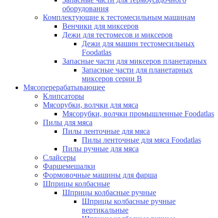
оборудования
Комплектующие к тестомесильным машинам
Венчики для миксеров
Дежи для тестомесов и миксеров
Дежи для машин тестомесильных
Foodatlas
Запасные части для миксеров планетарных
Запасные части для планетарных
миксеров серии В
Мясоперерабатывающее
Клипсаторы
Мясорубки, волчки для мяса
Мясорубки, волчки промышленные Foodatlas
Пилы для мяса
Пилы ленточные для мяса
Пилы ленточные для мяса Foodatlas
Пилы ручные для мяса
Слайсеры
Фаршемешалки
Формовочные машины для фарша
Шприцы колбасные
Шприцы колбасные ручные
Шприцы колбасные ручные
вертикальные