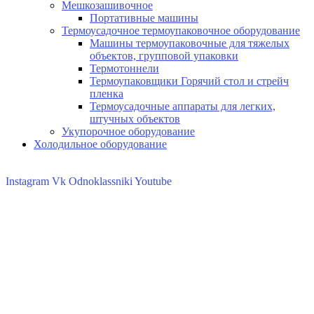
Мешкозашивочное
Портативные машины
Термоусадочное термоупаковочное оборудование
Машины термоупаковочные для тяжелых
объектов, групповой упаковки
Термотоннели
Термоупаковщики Горячий стол и стрейч
пленка
Термоусадочные аппараты для легких,
штучных объектов
Укупорочное оборудование
Холодильное оборудование
Instagram
Vk
Odnoklassniki
Youtube
Холодильное обору
Кондиционеры
Торговое оборудов
Запчасти для
Стиральных машин