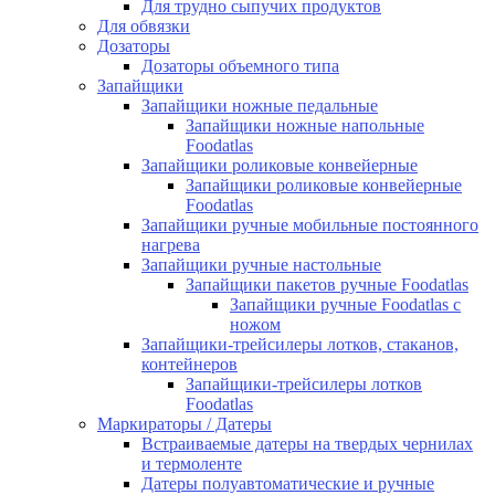
Для трудно сыпучих продуктов
Для обвязки
Дозаторы
Дозаторы объемного типа
Запайщики
Запайщики ножные педальные
Запайщики ножные напольные
Foodatlas
Запайщики роликовые конвейерные
Запайщики роликовые конвейерные
Foodatlas
Запайщики ручные мобильные постоянного
нагрева
Запайщики ручные настольные
Запайщики пакетов ручные Foodatlas
Запайщики ручные Foodatlas с
ножом
Запайщики-трейсилеры лотков, стаканов,
контейнеров
Запайщики-трейсилеры лотков
Foodatlas
Маркираторы / Датеры
Встраиваемые датеры на твердых чернилах
и термоленте
Датеры полуавтоматические и ручные