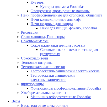
Куттеры
Куттеры для мяса Foodatlas
Овощерезки, протирочные машины
Печи профессиональные для столовой, общепита
Печи конвекционные для кафе
Печи подовые для пиццы
Печи для пиццы, фокачо, Foodatlas
Рисоварки
Слаш машины, Граниторы
Соковыжималки
Соковыжималки для цитрусовых
Соковыжималки механические для
цитрусовых
Сокоохладители
Тепловые витрины
Тестораскатки-лапшерезки
Тестораскатки-лапшерезки электрические
Тестораскатки-лапшерезки
электромеханические
Фритюрницы
Фритюрницы профессиональные Foodatlas
Хлеборезательные машины
Машины хлеборезательные Foodatlas
Весы
Весы торговые электронные