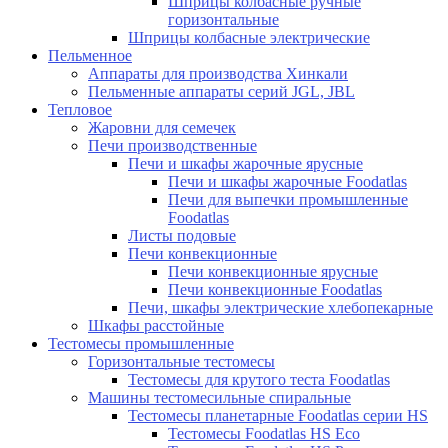
Шприцы колбасные ручные
горизонтальные
Шприцы колбасные электрические
Пельменное
Аппараты для производства Хинкали
Пельменные аппараты серий JGL, JBL
Тепловое
Жаровни для семечек
Печи производственные
Печи и шкафы жарочные ярусные
Печи и шкафы жарочные Foodatlas
Печи для выпечки промышленные
Foodatlas
Листы подовые
Печи конвекционные
Печи конвекционные ярусные
Печи конвекционные Foodatlas
Печи, шкафы электрические хлебопекарные
Шкафы расстойные
Тестомесы промышленные
Горизонтальные тестомесы
Тестомесы для крутого теста Foodаtlas
Машины тестомесильные спиральные
Тестомесы планетарные Foodatlas серии HS
Тестомесы Foodatlas HS Eco